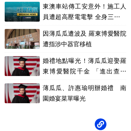
東澳車站傳工安意外！施工人
員遭超高壓電電擊 全身三度燒
燙傷
因薄瓜瓜遭波及 羅東博愛醫院
遭指涉中器官移植
婚禮地點曝光！薄瓜瓜迎娶羅
東博愛醫院千金 「進出查身
分」超隱密
薄瓜瓜、許惠瑜明辦婚禮 南
園婚宴菜單曝光