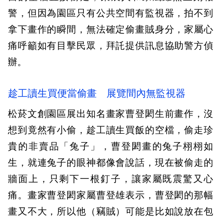
警，但因為園區只有公共空間有監視器，拍不到
拿下畫作的瞬間，無法確定偷畫賊身分，家屬心
痛呼籲如有目擊民眾，拜託提供訊息協助警方偵
辦。
趁工讀生買便當偷畫 展覽間內無監視器
松菸文創園區展出知名畫家曹登閎生前畫作，沒
想到竟然有小偷，趁工讀生買飯的空檔，偷走珍
貴的非賣品「兔子」，曹登閎畫的兔子栩栩如
生，就連兔子的眼神都像會說話，現在被偷走的
牆面上，只剩下一根釘子，讓家屬既震驚又心
痛。畫家曹登閎家屬曹登雄表示，曹登閎的那幅
畫又不大，所以他（竊賊）可能是比如說放在包