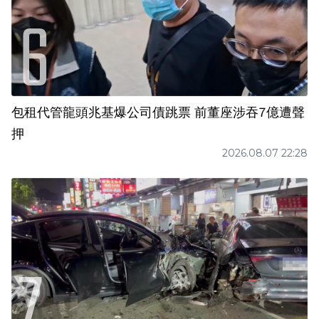
包租代管龍頭兆基爆公司債跳票 前董座涉吞7億遭聲
押
2026.08.07 22:28