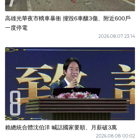
高雄光華夜市轎車暴衝 撞毀6車釀3傷、附近600戶
一度停電
2026.08.07 23:14
賴總統合體沈伯洋 喊話國家要順、月薪破3萬
2026.08.08 00:02