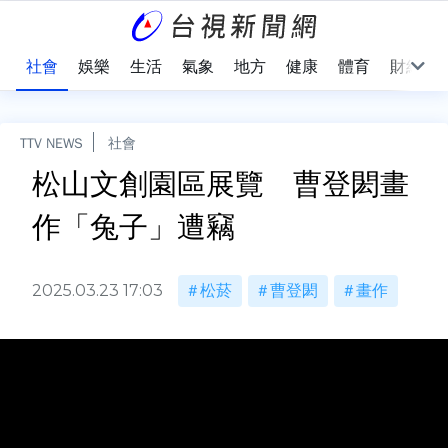
際
社會
娛樂
生活
氣象
地方
健康
體育
財經
TTV NEWS
社會
松山文創園區展覽 曹登閎畫
作「兔子」遭竊
2025.03.23 17:03
松菸
曹登閎
畫作