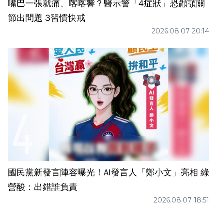
嘴巴一張就痛、喀喀響？醫示警「4症狀」恐顳顎關
節出問題 3習慣快戒
2026.08.07 20:14
國民黨新發言陣容曝光！AI發言人「鄭小文」亮相 綠
營酸：出錯誰負責
2026.08.07 18:51