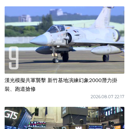
漢光模擬共軍襲擊 新竹基地演練幻象2000潛力掛
裝、跑道搶修
2026.08.07 22:17