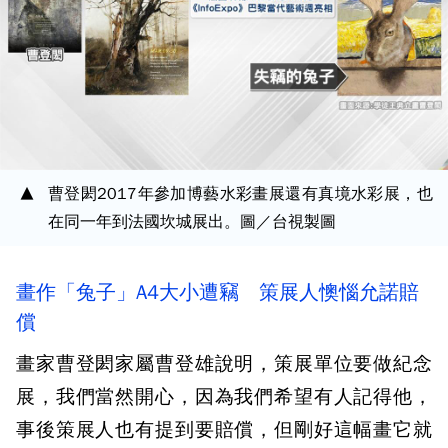
曹登閎2017年參加博藝水彩畫展還有真境水彩展，也
在同一年到法國坎城展出。圖／台視製圖
畫作「兔子」A4大小遭竊 策展人懊惱允諾賠
償
畫家曹登閎家屬曹登雄說明，策展單位要做紀念
展，我們當然開心，因為我們希望有人記得他，
事後策展人也有提到要賠償，但剛好這幅畫它就