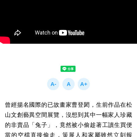
曾經揚名國際的已故畫家曹登閎，生前作品在松
山文創藝異空間展覽，沒想到其中一幅家人珍藏
的非賣品「兔子」，竟然被小偷趁著工讀生買便
當的空檔直接偷走，策展人和家屬雖然立刻報