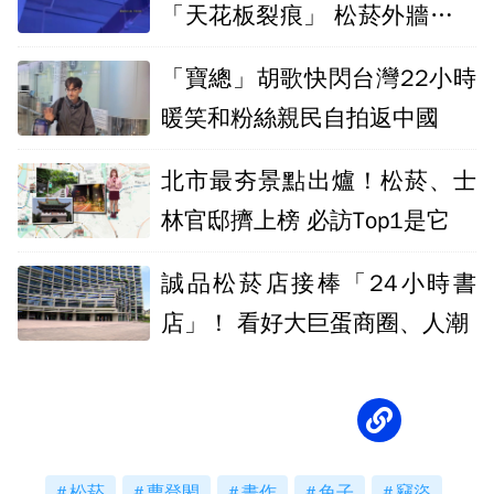
「天花板裂痕」 松菸外牆也爆
裂縫增大
「寶總」胡歌快閃台灣22小時
暖笑和粉絲親民自拍返中國
北市最夯景點出爐！松菸、士
林官邸擠上榜 必訪Top1是它
誠品松菸店接棒「24小時書
店」！ 看好大巨蛋商圈、人潮
松菸
曹登閎
畫作
兔子
竊盜