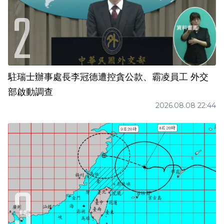
駐瑞士辦事處長李冠德遭控貪公款、霸凌員工 外交
部啟動調查
2026.08.08 22:44