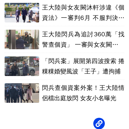
少關1年
王大陸與女友闕沐軒涉違《個
資法》一審判6月 不服判決將
上訴
王大陸閃兵為追討360萬「找
警查個資」 一審與女友闕沐軒
皆判6月
「閃兵案」展開第四波搜索 捲
粿粿婚變風波「王子」遭拘捕
閃兵查個資案外案！王大陸情
侶檔出庭放閃 女友小名曝光