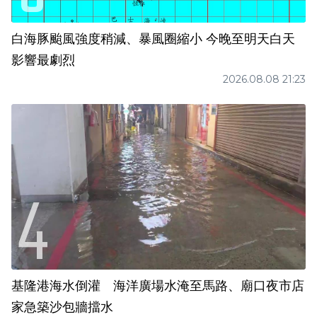
白海豚颱風強度稍減、暴風圈縮小 今晚至明天白天
影響最劇烈
2026.08.08 21:23
基隆港海水倒灌 海洋廣場水淹至馬路、廟口夜市店
家急築沙包牆擋水