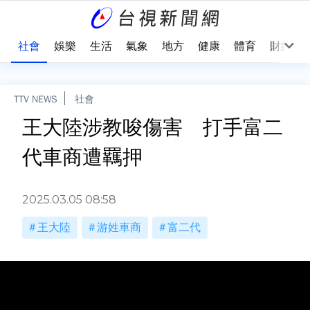
際
社會
娛樂
生活
氣象
地方
健康
體育
財經
TTV NEWS
社會
王大陸涉教唆傷害 打手富二
代車商遭羈押
2025.03.05 08:58
王大陸
游姓車商
富二代