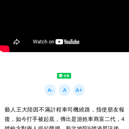
藝人王大陸因不滿計程車司機繞路，指使朋友報
復，如今打手被起底，傳出是游姓車商富二代，4
號檢方對兩人提起聲押，新北地院5號凌晨訊後，