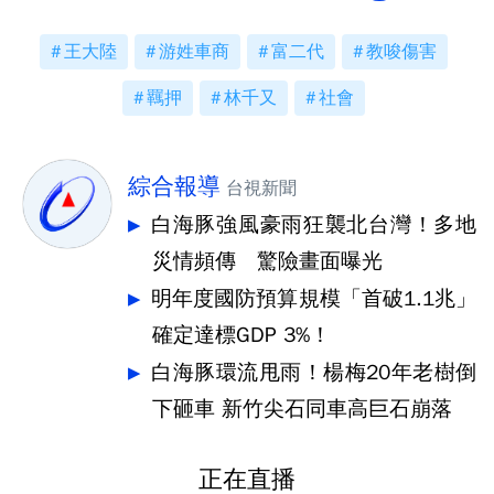
王大陸
游姓車商
富二代
教唆傷害
羈押
林千又
社會
綜合報導
台視新聞
白海豚強風豪雨狂襲北台灣！多地
災情頻傳 驚險畫面曝光
明年度國防預算規模「首破1.1兆」
確定達標GDP 3%！
白海豚環流甩雨！楊梅20年老樹倒
下砸車 新竹尖石同車高巨石崩落
正在直播