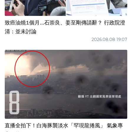
致癌油燒1個月...石崇良、姜至剛傳請辭？ 行政院澄
清：並未討論
2026.08.08 19:07
直播全拍下！白海豚襲淡水「罕現龍捲風」 氣象專