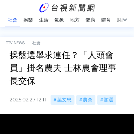
際
社會
娛樂
生活
氣象
地方
健康
體育
財經
TTV NEWS
社會
操盤選舉求連任？「人頭會
員」掛名農夫 士林農會理事
長交保
2025.02.27 12:11
葉文忠
農會
賄選