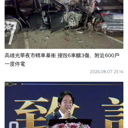
高雄光華夜市轎車暴衝 撞毀6車釀3傷、附近600戶
一度停電
2026.08.07 23:14