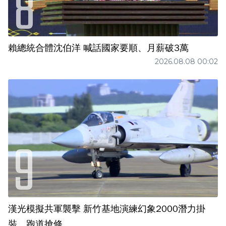
賴總統合體沈伯洋 喊話國家要順、月薪破3萬
2026.08.08 00:02
漢光模擬共軍襲擊 新竹基地演練幻象2000潛力掛
裝、跑道搶修