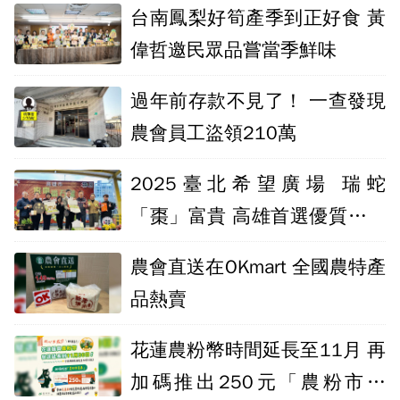
台南鳳梨好筍產季到正好食 黃
偉哲邀民眾品嘗當季鮮味
過年前存款不見了！ 一查發現
農會員工盜領210萬
2025臺北希望廣場 瑞蛇
「棗」富貴 高雄首選優質農特
產品直採北上
農會直送在OKmart 全國農特產
品熱賣
花蓮農粉幣時間延長至11月 再
加碼推出250元「農粉市集