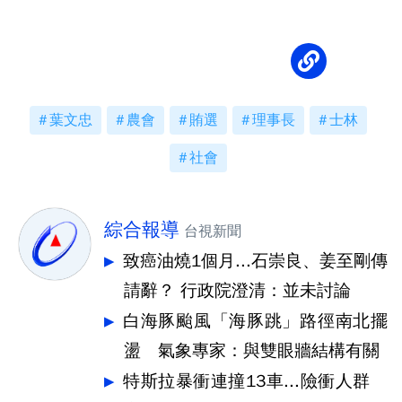
券」
葉文忠
農會
賄選
理事長
士林
社會
綜合報導
台視新聞
致癌油燒1個月...石崇良、姜至剛傳
請辭？ 行政院澄清：並未討論
白海豚颱風「海豚跳」路徑南北擺
盪 氣象專家：與雙眼牆結構有關
特斯拉暴衝連撞13車...險衝人群