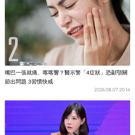
嘴巴一張就痛、喀喀響？醫示警「4症狀」恐顳顎關
節出問題 3習慣快戒
2026.08.07 20:14