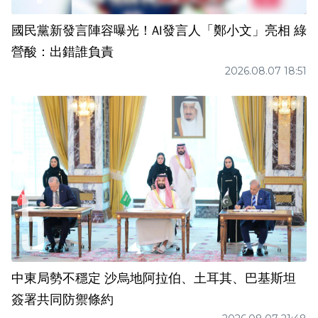
國民黨新發言陣容曝光！AI發言人「鄭小文」亮相 綠
營酸：出錯誰負責
2026.08.07 18:51
中東局勢不穩定 沙烏地阿拉伯、土耳其、巴基斯坦
簽署共同防禦條約