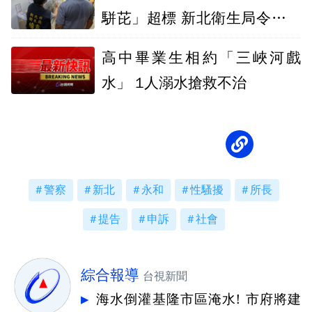
駢芘」超標 新北衛生局令下架
停售
高中畢業生相約「三峽河戲
水」 1人溺水搶救不治
警察
新北
永和
性騷擾
所長
提告
申訴
社會
綜合報導
台視新聞
海水倒灌基隆市區淹水! 市府將建