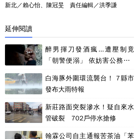
新北／賴心怡、陳冠旻 責任編輯／洪季謙
延伸閱讀
醉男揮刀發酒瘋...遭壓制竟
「朝警便溺」 依妨害公務判2
月
白海豚外圍環流襲台！ 7縣市
發布大雨特報
新莊路面突裂滲水！疑自來水
管破裂 702戶停水搶修
翰霖公司自主通報苦茶油「苯