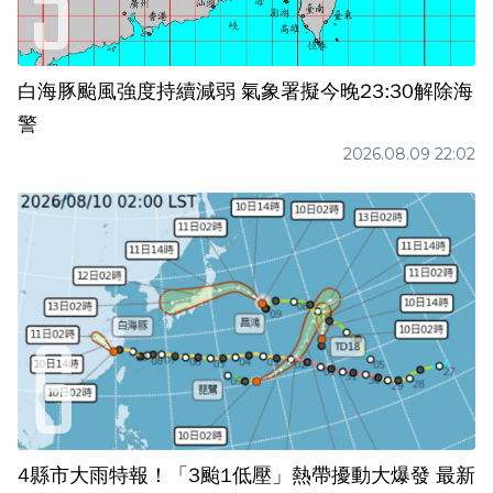
白海豚颱風強度持續減弱 氣象署擬今晚23:30解除海
警
2026.08.09 22:02
4縣市大雨特報！「3颱1低壓」熱帶擾動大爆發 最新