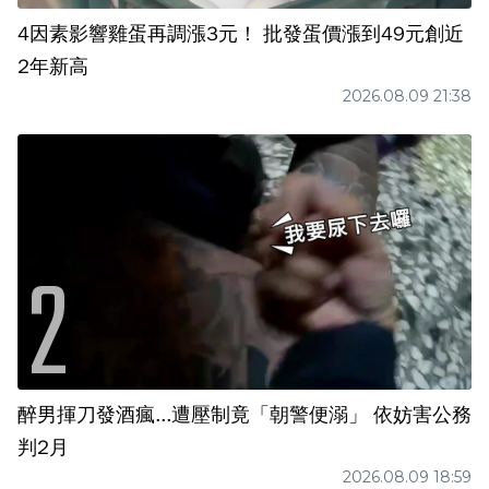
4因素影響雞蛋再調漲3元！ 批發蛋價漲到49元創近
2年新高
2026.08.09 21:38
醉男揮刀發酒瘋...遭壓制竟「朝警便溺」 依妨害公務
判2月
2026.08.09 18:59