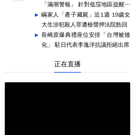
「滿潮警報」 針對低窪地區提醒防
汛
瞞家人「產子藏屍」近1週 19歲女
大生涉犯殺人罪遭檢聲押法院飭回
長崎原爆典禮座位安排「台灣被矮
化」 駐日代表李逸洋抗議拒絕出席
正在直播