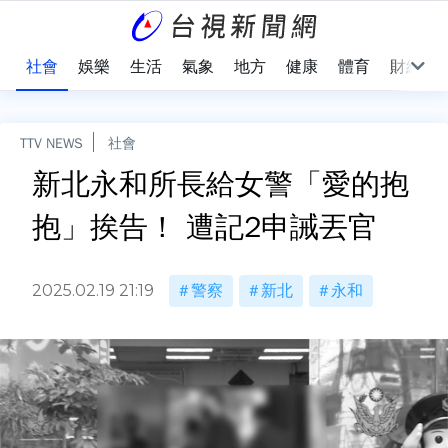
際
社會
娛樂
生活
氣象
地方
健康
體育
財經
TTV NEWS
社會
新北永和所長給女警「愛的抱
抱」挨告！ 遭記2申誡丟官
2025.02.19 21:19
警察
新北
永和