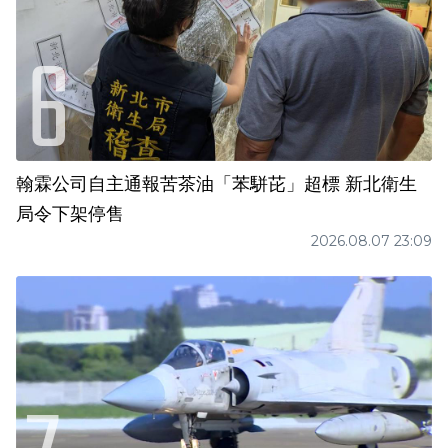
翰霖公司自主通報苦茶油「苯駢芘」超標 新北衛生
局令下架停售
2026.08.07 23:09