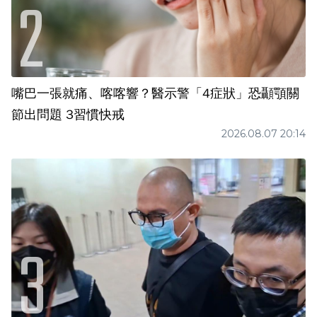
嘴巴一張就痛、喀喀響？醫示警「4症狀」恐顳顎關
節出問題 3習慣快戒
2026.08.07 20:14