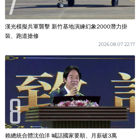
漢光模擬共軍襲擊 新竹基地演練幻象2000潛力掛
裝、跑道搶修
2026.08.07 22:17
賴總統合體沈伯洋 喊話國家要順、月薪破3萬