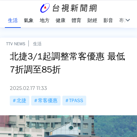
樂
生活
氣象
地方
健康
體育
財經
影音
專題
TTV NEWS
生活
北捷3/1起調整常客優惠 最低
7折調至85折
2025.02.17 11:33
北捷
常客優惠
TPASS