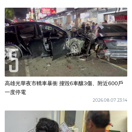
高雄光華夜市轎車暴衝 撞毀6車釀3傷、附近600戶
一度停電
2026.08.07 23:14