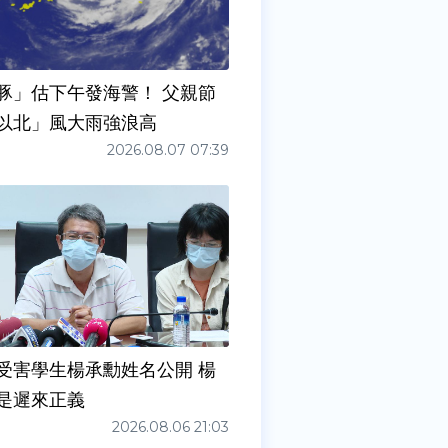
豚」估下午發海警！ 父親節
以北」風大雨強浪高
2026.08.07 07:39
受害學生楊承勳姓名公開 楊
是遲來正義
2026.08.06 21:03