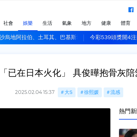
社會
娛樂
生活
氣象
地方
健康
體育
4注獎落這4縣市！ 每人抱走6百萬元
漢光模擬共軍襲
逝「已在日本火化」 具俊曄抱骨灰陪
2025.02.04 15:37
大S
徐熙媛
流感
熱門新