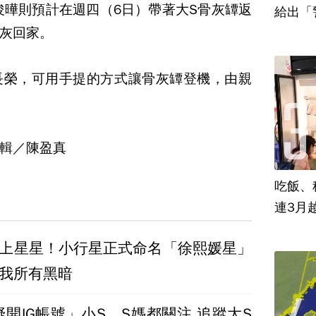
俊曄則預計在週四（6日）帶著大S骨灰罈返
給出「
灰回家。
長榮，可用手提的方式讓骨灰罈登機，由親
輯／陳盈真
吃飯、租
連3月
天上星星！小行星正式命名「徐熙媛星」
亮我所有黑暗
開IG帳號」小S、S媽都關注 追蹤大S