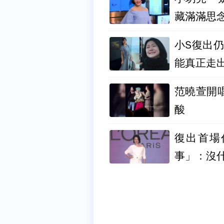
藏滿滿思
小S復出
能真正走
范曉萱開
酸
復出首場
事」：沒