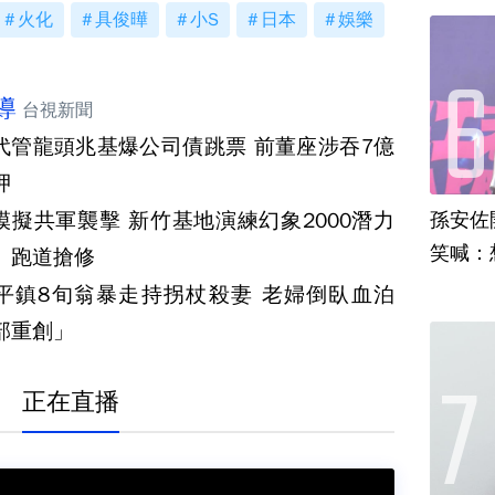
火化
具俊曄
小S
日本
娛樂
導
台視新聞
代管龍頭兆基爆公司債跳票 前董座涉吞7億
押
模擬共軍襲擊 新竹基地演練幻象2000潛力
孫安佐
笑喊：
、跑道搶修
平鎮8旬翁暴走持拐杖殺妻 老婦倒臥血泊
部重創」
正在直播