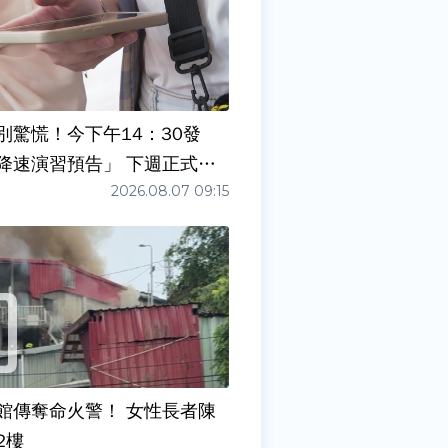
別驚慌！今下午14：30發
降速演習預告」 下週正式登
2026.08.07 09:15
館傳奪命火警！ 女性長者陳
2樓