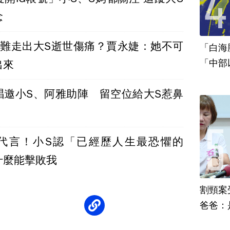
念
仍難走出大S逝世傷痛？賈永婕：她不可
「白海
「中部
出來
唱邀小S、阿雅助陣 留空位給大S惹鼻
代言！小S認「已經歷人生最恐懼的
什麼能擊敗我
割頸案
爸爸：