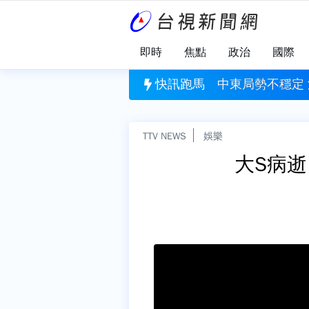
即時
焦點
政治
國際
定 沙烏地阿拉伯、土耳其、巴基斯坦簽署共同防禦條約
快訊跑馬
今彩539頭獎開
TTV NEWS
娛樂
大S病