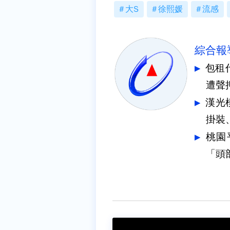
大S
徐熙媛
流感
綜合報
包租
遭聲
漢光
掛裝
桃園
「頭