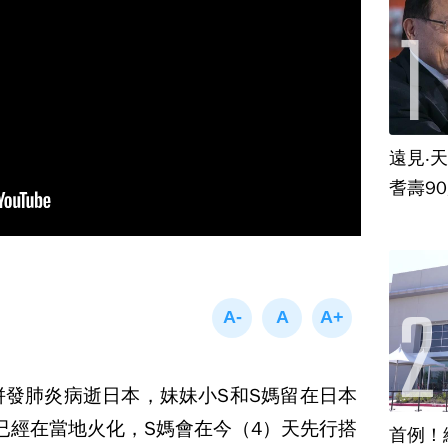
遠見‧
耆壽9
併發肺炎病逝日本，妹妹小S和S媽留在日本
已經在當地火化，S媽會在今（4）天先行搭
首例！