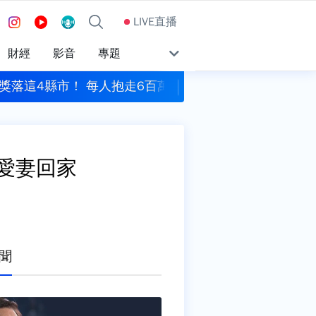
LIVE直播
財經
影音
專題
擊 新竹基地演練幻象2000潛力掛裝、跑道搶修
包租代管龍頭兆基爆公
愛妻回家
聞