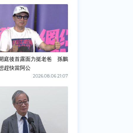
開庭後首露面力挺老爸 孫鵬
想趕快當阿公
2026.08.06 21:07