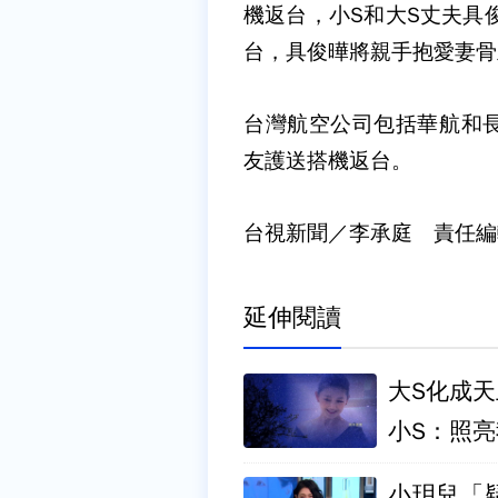
機返台，小S和大S丈夫具
台，具俊曄將親手抱愛妻骨
台灣航空公司包括華航和
友護送搭機返台。
台視新聞／李承庭 責任編
延伸閱讀
大S化成
小S：照
小玥兒「疑