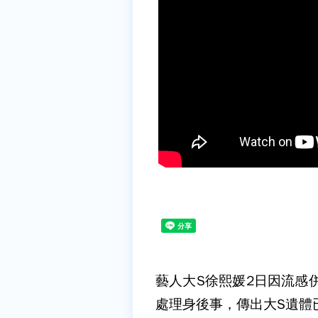
藝人大S徐熙媛2日因流感
處理身後事，傳出大S遺體