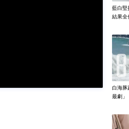
藍白堅
結果全
白海豚
最劇」