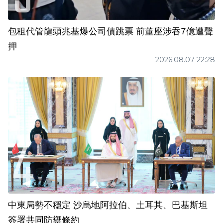
包租代管龍頭兆基爆公司債跳票 前董座涉吞7億遭聲
押
2026.08.07 22:28
中東局勢不穩定 沙烏地阿拉伯、土耳其、巴基斯坦
簽署共同防禦條約