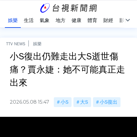
會
娛樂
生活
氣象
地方
健康
體育
財經
影音
TTV NEWS
娛樂
小S復出仍難走出大S逝世傷
痛？賈永婕：她不可能真正走
出來
2026.05.08 15:47
小S
大S
小S復出