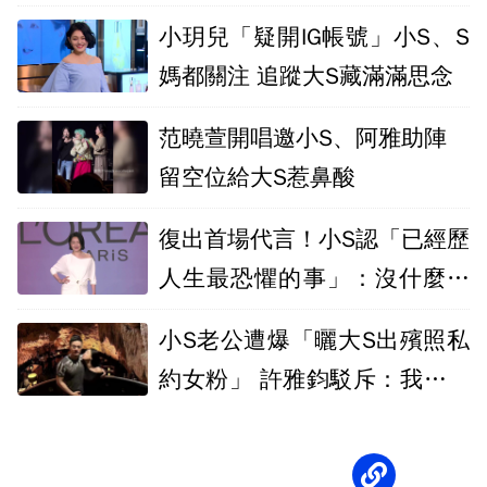
我所有黑暗
小玥兒「疑開IG帳號」小S、S
媽都關注 追蹤大S藏滿滿思念
范曉萱開唱邀小S、阿雅助陣
留空位給大S惹鼻酸
復出首場代言！小S認「已經歷
人生最恐懼的事」：沒什麼能
擊敗我
小S老公遭爆「曬大S出殯照私
約女粉」 許雅鈞駁斥：我光明
正大