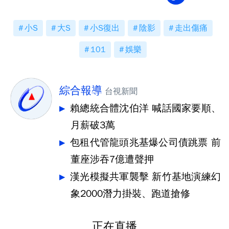
小S
大S
小S復出
陰影
走出傷痛
101
娛樂
綜合報導
台視新聞
賴總統合體沈伯洋 喊話國家要順、
月薪破3萬
包租代管龍頭兆基爆公司債跳票 前
董座涉吞7億遭聲押
漢光模擬共軍襲擊 新竹基地演練幻
象2000潛力掛裝、跑道搶修
正在直播