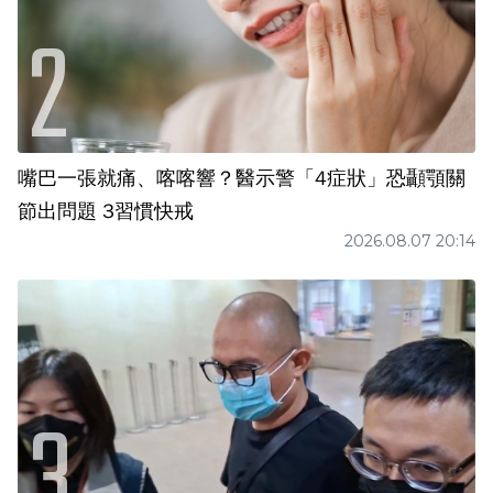
嘴巴一張就痛、喀喀響？醫示警「4症狀」恐顳顎關
節出問題 3習慣快戒
2026.08.07 20:14