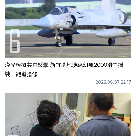
漢光模擬共軍襲擊 新竹基地演練幻象2000潛力掛
裝、跑道搶修
2026.08.07 22:17