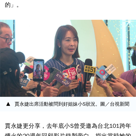
的」。
賈永婕出席活動被問到好姐妹小S狀況。圖／台視新聞
賈永婕更分享，去年底小S曾受邀為台北101跨年
煙火的20週年回顧影片錄製旁白，指出當時她的