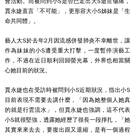
會活動。而被問到小S是否已走出大S逝世傷痛，
賈永婕直言「不可能」，更形容大小S姊妹是「生
命共同體」。
藝人大S於去年2月因流感併發肺炎不幸離世，讓
作為妹妹的小S遭受重大打擊，一度暫停演藝工
作，不過在近日順利回歸螢光幕，外界也相當關
心她目前的狀況。
賈永婕也在受訪時被問到小S近期狀況，指出小S
目前表現不需要去講什麼，「因為她整個人她真
的就是行雲流水」，但賈永婕也強調，這不代表
小S就很堅強，透露她經歷了很長一段掙扎，「她
其實來來去去，要復出跟又退縮，是有一個過程