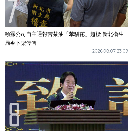
翰霖公司自主通報苦茶油「苯駢芘」超標 新北衛生
局令下架停售
2026.08.07 23:09