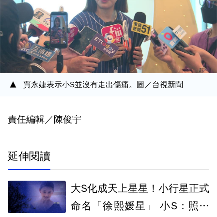
賈永婕表示小S並沒有走出傷痛。圖／台視新聞
責任編輯／陳俊宇
延伸閱讀
大S化成天上星星！小行星正式
命名「徐熙媛星」 小S：照亮