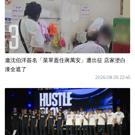
邀沈伯洋簽名「菜單蓋住蔣萬安」遭出征 店家塗白
漆全遮了
2026.08.05 22:45