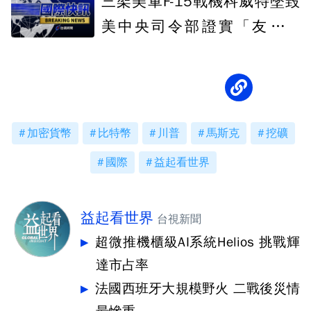
三架美軍F-15戰機科威特墜毀
美中央司令部證實「友軍誤
傷」
加密貨幣
比特幣
川普
馬斯克
挖礦
國際
益起看世界
益起看世界
台視新聞
超微推機櫃級AI系統Helios 挑戰輝
達市占率
法國西班牙大規模野火 二戰後災情