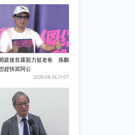
開庭後首露面力挺老爸 孫鵬
想趕快當阿公
2026.08.06 21:07