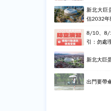
新北大巨
估2032
8/10、
引：勿處
新北大巨
出門要帶傘