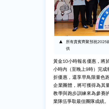
所有貴賓齊聚預祝202
供
黃金10小時報名優惠，將
小時內（至晚上9時）完成
折優惠，還享早鳥限量色跑
企業團體，將可獲得為其
教學與跑步訓練來為參賽
業隊伍爭取最佳團隊成績。