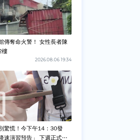
館傳奪命火警！ 女性長者陳
2樓
2026.08.06 19:34
別驚慌！今下午14：30發
降速演習預告」 下週正式登