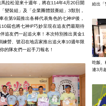
道馬拉松迎來十週年，將在114年4月20日開
給出「
「變裝組」及「企業團體競賽組」3類別，
火車在第9屆推出各棒代表角色的七神IP後，
10屆也將七神IP巧妙呈現在追友們最期待
伴追友們一起追火車！本次特別推出黃金1
訓練營、號召在地店家推出追火車10週年限
你的隊友們一起手刀報名！
吃飯、租
連3月