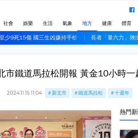
社會
娛樂
生活
氣象
地方
健康
體育
戒
至少9死15傷 國三生凶嫌持手槍先殺祖父母後闖校園犯
長者「量六力」揪
新北市鐵道馬拉松開報 黃金10小時
2024.11.15 11:04
新北市
鐵道馬拉松
十週年
熱門新