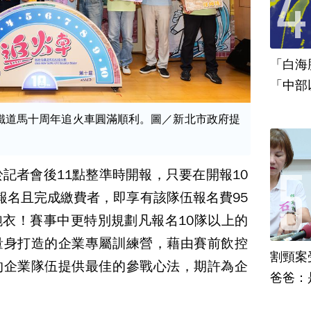
「白海
「中部
5鐵道馬十周年追火車圓滿順利。圖／新北市政府提
於記者會後11點整準時開報，只要在開報10
報名且完成繳費者，即享有該隊伍報名費95
衣！賽事中更特別規劃凡報名10隊以上的
量身打造的企業專屬訓練營，藉由賽前飲控
割頸案
的企業隊伍提供最佳的參戰心法，期許為企
爸爸：