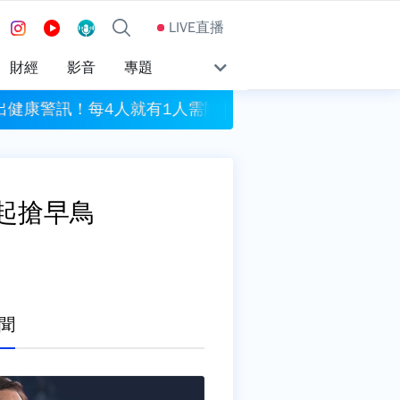
LIVE直播
財經
影音
專題
案
出健康警訊！每4人就有1人需關懷
大樂透頭獎1億開獎 8
一起搶早鳥
聞