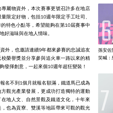
的專屬物資外，本次賽事更號召許多在地店
限量限定好物，包括10週年限定手工吐司、
的特色小點等，希望能夠在第10屆賽事中
地好滋味與在地人情味。
資外，也邀請連續9年都來參賽的忠誠追友
孫安佐
笑喊：
返校榮譽獎並分享參與追火車一路以來的精
夠發揮創意，一起來個10週年超狂變裝！
報名不到1個月就報名額滿，鐵道馬已成為
地方觀光產業發展，更成功打造獨特的運動
了在地人文、自然景觀及鐵道文化，十年來
美，也為貢寮、雙溪等地區帶來可觀的觀光