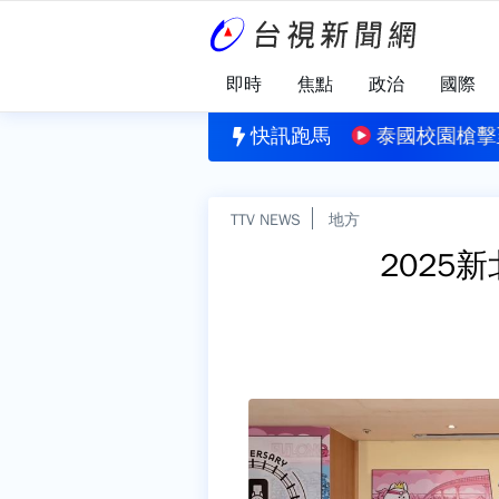
即時
焦點
政治
國際
為
、喀喀響？醫示警「4症狀」恐顳顎關節出問題 3習慣快
快訊跑馬
泰國校園槍擊
TTV NEWS
地方
2025