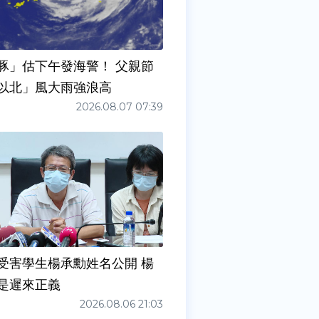
豚」估下午發海警！ 父親節
以北」風大雨強浪高
2026.08.07 07:39
受害學生楊承勳姓名公開 楊
是遲來正義
2026.08.06 21:03