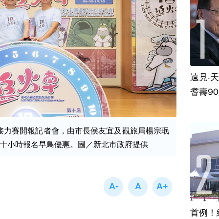
遠見‧
耆壽9
松接力賽開報記者會，由市長侯友宜及觀旅局楊宗珉
十小時報名早鳥優惠。圖／新北市政府提供
首例！