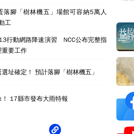
場
蛋落腳「樹林機五」場館可容納5萬人
年動工
8/13行動網路降速演習 NCC公布完整指
理重要工作
蛋選址確定！ 預計落腳「樹林機五」
！ 17縣市發布大雨特報