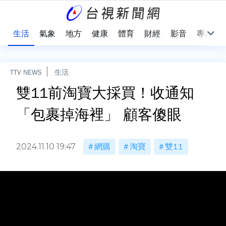
樂
生活
氣象
地方
健康
體育
財經
影音
專題
TTV NEWS
生活
雙11前淘寶大採買！收通知
「包裹掉海裡」 顧客傻眼
2024.11.10 19:47
網購
淘寶
雙11