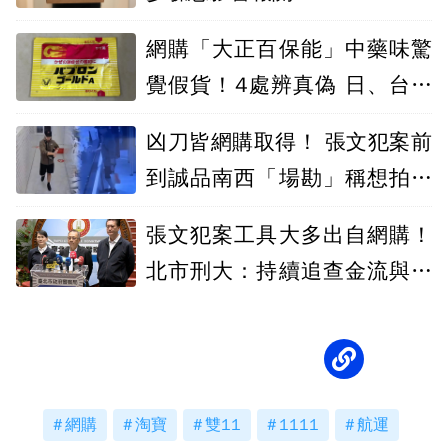
網購「大正百保能」中藥味驚
覺假貨！4處辨真偽 日、台版
成分大不同
凶刀皆網購取得！ 張文犯案前
到誠品南西「場勘」稱想拍聖
誕樹
張文犯案工具大多出自網購！
北市刑大：持續追查金流與刀
具來源
網購
淘寶
雙11
1111
航運