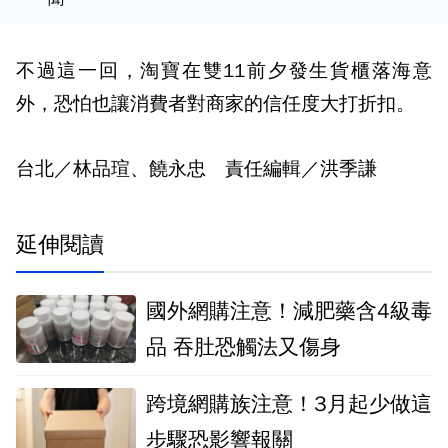
不過這一回，淘寶在雙11前夕發生貨櫃落海意
外，恐怕也讓消費者對商家的信任度大打折扣。
台北／林品瑄、饒永忠 責任編輯／洪季謙
延伸閱讀
國外網購注意！減肥藥含4級毒
品 吞肚恐觸法又傷身
跨境網購族注意！3月起少做這
步驟恐影響報關