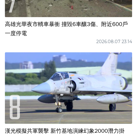
高雄光華夜市轎車暴衝 撞毀6車釀3傷、附近600戶
一度停電
2026.08.07 23:14
漢光模擬共軍襲擊 新竹基地演練幻象2000潛力掛