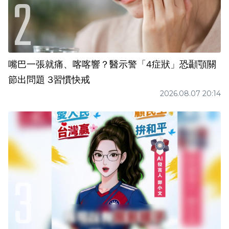
嘴巴一張就痛、喀喀響？醫示警「4症狀」恐顳顎關
節出問題 3習慣快戒
2026.08.07 20:14