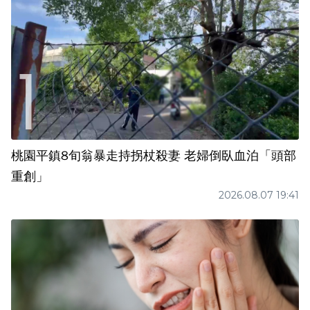
桃園平鎮8旬翁暴走持拐杖殺妻 老婦倒臥血泊「頭部
重創」
2026.08.07 19:41