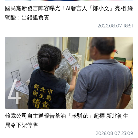
國民黨新發言陣容曝光！AI發言人「鄭小文」亮相 綠
營酸：出錯誰負責
2026.08.07 18:51
翰霖公司自主通報苦茶油「苯駢芘」超標 新北衛生
局令下架停售
2026.08.07 23:09