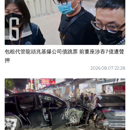
包租代管龍頭兆基爆公司債跳票 前董座涉吞7億遭聲
押
2026.08.07 22:28