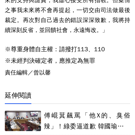
來的支持與譴責，我虛心接受所有指教。但案情
之事我未來將不會再提起，一切交由司法做最後
裁定。再次對自己過去的錯誤深深致歉，我將持
續深刻反省，並回饋社會，永遠悔改。」
※尊重身體自主權：請撥打113、110
※未經判決確定者，應推定為無罪
責任編輯／曾以馨
延伸閱讀
傅崐萁飆罵「他X的、臭俗
辣」！綠委逼道歉 韓國瑜無奈