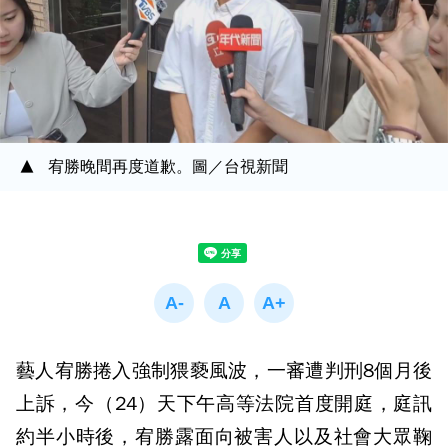
宥勝晚間再度道歉。圖／台視新聞
藝人宥勝捲入強制猥褻風波，一審遭判刑8個月後
上訴，今（24）天下午高等法院首度開庭，庭訊
約半小時後，宥勝露面向被害人以及社會大眾鞠