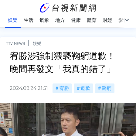
會
娛樂
生活
氣象
地方
健康
體育
財經
影音
TTV NEWS
娛樂
宥勝涉強制猥褻鞠躬道歉！
晚間再發文「我真的錯了」
2024.09.24 21:51
宥勝
道歉
鞠躬