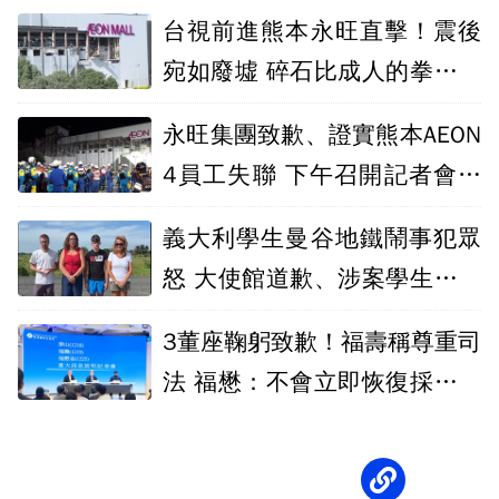
宣布散會
台視前進熊本永旺直擊！震後
宛如廢墟 碎石比成人的拳頭還
要大
永旺集團致歉、證實熊本AEON
4員工失聯 下午召開記者會說
明
義大利學生曼谷地鐵鬧事犯眾
怒 大使館道歉、涉案學生赴警
局求原諒
3董座鞠躬致歉！福壽稱尊重司
法 福懋：不會立即恢復採購關
係