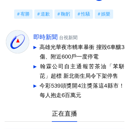
宥勝
道歉
鞠躬
性騷
娛樂
即時新聞
台視新聞
高雄光華夜市轎車暴衝 撞毀6車釀3
傷、附近600戶一度停電
翰霖公司自主通報苦茶油「苯駢
芘」超標 新北衛生局令下架停售
今彩539頭獎開4注獎落這4縣市！
每人抱走6百萬元
正在直播