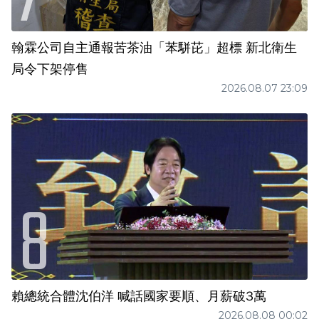
翰霖公司自主通報苦茶油「苯駢芘」超標 新北衛生
局令下架停售
2026.08.07 23:09
賴總統合體沈伯洋 喊話國家要順、月薪破3萬
2026.08.08 00:02