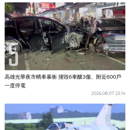
高雄光華夜市轎車暴衝 撞毀6車釀3傷、附近600戶
一度停電
2026.08.07 23:14