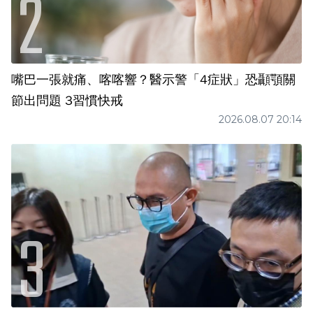
嘴巴一張就痛、喀喀響？醫示警「4症狀」恐顳顎關
節出問題 3習慣快戒
2026.08.07 20:14