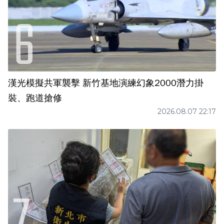
漢光模擬共軍襲擊 新竹基地演練幻象2000潛力掛
裝、跑道搶修
2026.08.07 22:17