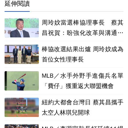
延伸閱讀
周玲妏當選棒協理事長 蔡其
昌祝賀：盼強化改革與溝通合
作
棒協改選結果出爐 周玲妏成為
首位女性理事長
MLB／水手外野手進傷兵名單
「費仔」獲重返大聯盟機會
紐約大都會台灣日 蔡其昌攜手
太空人林琪兒開球