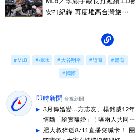
MLB／李灝宇敲長打延續11場
安打紀錄 再度堆高台灣旅美球
員新障礙
MLB
棒球
大谷翔平
道奇
體育
國際
即時新聞
台視新聞
3月傳婚變...方志友、楊銘威12年
情斷「證實離婚」！曝兩人共同決
定
肥大叔猝逝8/11直播突喊卡！ 團