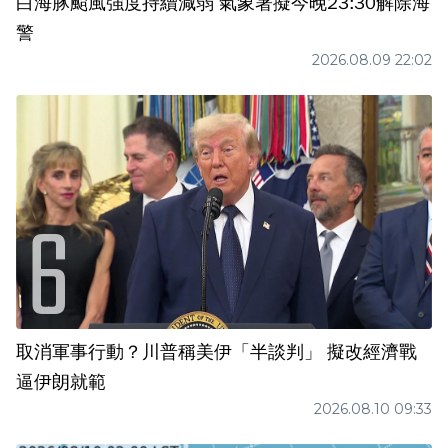
白海豚颱風強度持續減弱 氣象署擬今晚23:30解除海
警
2026.08.09 22:02
取消軍事行動？川普稱美伊「半談判」 擬改經濟戰
逼伊朗就範
2026.08.10 09:33