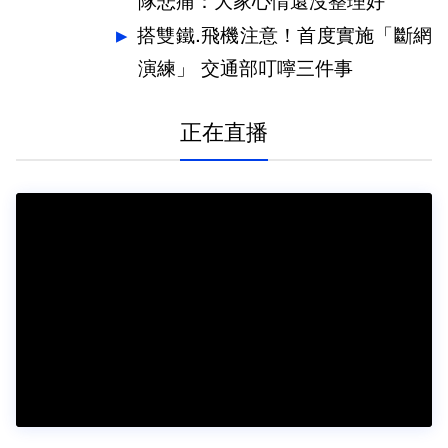
隊悲痛：大家心情還沒整理好
搭雙鐵.飛機注意！首度實施「斷網
演練」 交通部叮嚀三件事
正在直播