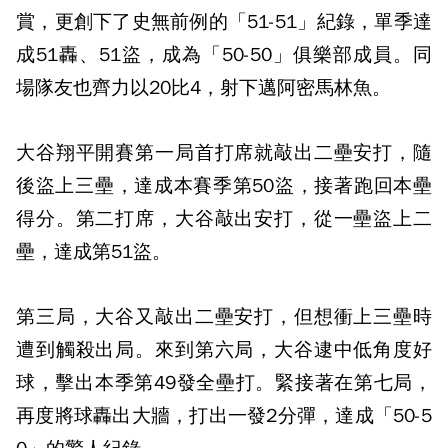
賞，更創下了史無前例的「51-51」紀錄，單季達
成51轟、51盜，成為「50-50」俱樂部成員。同
場隊友也齊力以20比4，射下邁阿密馬林魚。
大谷翔平開賽第一局首打席就敲出二壘安打，隨
後盜上三壘，達成本賽季第50盜，接著跑回本壘
得分。第二打席，大谷敲出安打，從一壘盜上二
壘，達成第51盜。
第三局，大谷又敲出二壘安打，但想衝上三壘時
遭到觸殺出局。來到第六局，大谷逮中低角度好
球，擊出本季第49發全壘打。緊接著在第七局，
再度將球轟出大牆，打出一發2分彈，達成「50-5