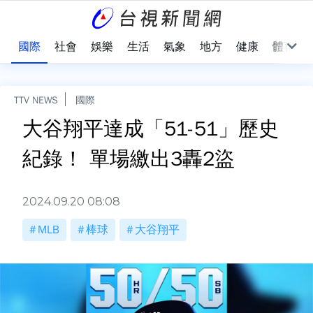
治
國際
社會
娛樂
生活
氣象
地方
健康
體育
TTV NEWS
國際
大谷翔平達成「51-51」歷史
紀錄！ 單場繳出3轟2盜
2024.09.20 08:08
MLB
棒球
大谷翔平