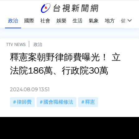
點
政治
國際
社會
娛樂
生活
氣象
地方
健康
TTV NEWS
政治
釋憲案朝野律師費曝光！ 立
法院186萬、行政院30萬
2024.08.09 13:51
律師費
國會職權修法
釋憲