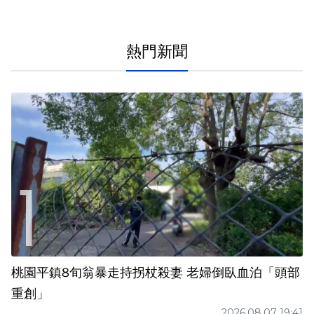
熱門新聞
桃園平鎮8旬翁暴走持拐杖殺妻 老婦倒臥血泊「頭部
重創」
2026.08.07 19:41