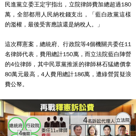
民進黨立委王定宇指出，立院律師費加總超過180
萬，全部都用人民納稅錢支出，「藍白政黨這樣
的濫權，最後受害應該還是納稅人。」
這次釋憲案，總統府、行政院等4個機關共委任11
名律師代表，費用總計150萬，而立法院藍白陣營
的4位律師，其中民眾黨推派的律師林石猛總價拿
80萬元最高，4人費用總計186萬，遭綠營質疑浪
費公帑。