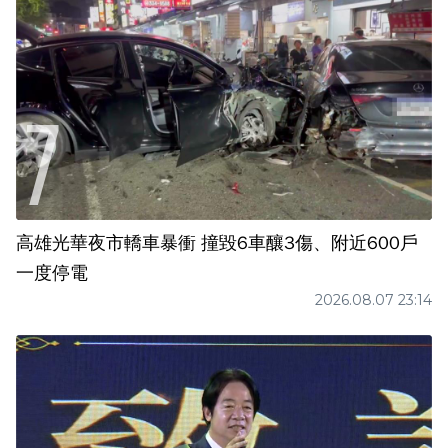
高雄光華夜市轎車暴衝 撞毀6車釀3傷、附近600戶
一度停電
2026.08.07 23:14