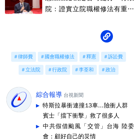
院：證實立院職權修法有重大
損害
律師費
國會職權修法
釋憲
訴訟費
立法院
行政院
李荃和
政治
綜合報導
台視新聞
特斯拉暴衝連撞13車...險衝人群
賓士「擋下衝擊」救了很多人
中共假借颱風「交管」台海 陸委
會：顧好自己的災情