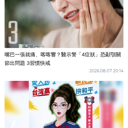
嘴巴一張就痛、喀喀響？醫示警「4症狀」恐顳顎關
節出問題 3習慣快戒
2026.08.07 20:14