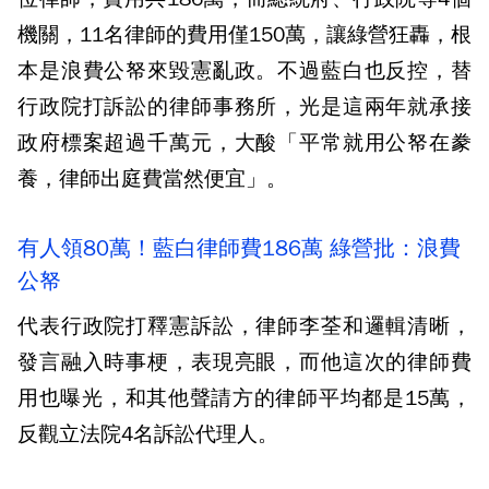
機關，11名律師的費用僅150萬，讓綠營狂轟，根
本是浪費公帑來毀憲亂政。不過藍白也反控，替
行政院打訴訟的律師事務所，光是這兩年就承接
政府標案超過千萬元，大酸「平常就用公帑在豢
養，律師出庭費當然便宜」。
有人領80萬！藍白律師費186萬 綠營批：浪費
公帑
代表行政院打釋憲訴訟，律師李荃和邏輯清晰，
發言融入時事梗，表現亮眼，而他這次的律師費
用也曝光，和其他聲請方的律師平均都是15萬，
反觀立法院4名訴訟代理人。