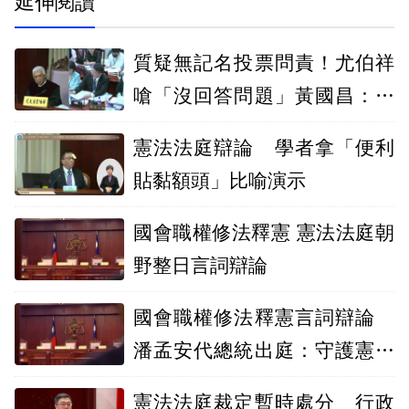
延伸閱讀
質疑無記名投票問責！尤伯祥
嗆「沒回答問題」黃國昌：答
案你不滿意
憲法法庭辯論 學者拿「便利
貼黏額頭」比喻演示
國會職權修法釋憲 憲法法庭朝
野整日言詞辯論
國會職權修法釋憲言詞辯論
潘孟安代總統出庭：守護憲政
責無旁貸
憲法法庭裁定暫時處分 行政