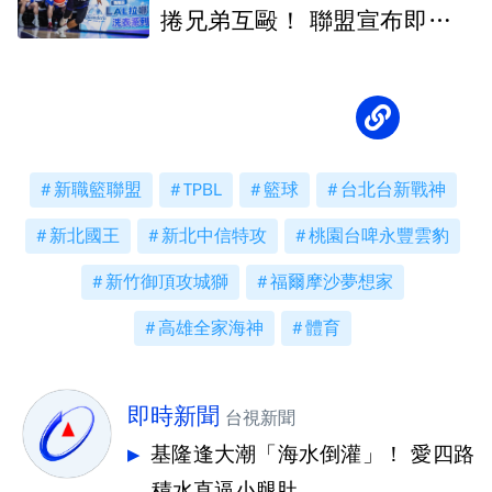
捲兄弟互毆！ 聯盟宣布即日起
停賽
新職籃聯盟
TPBL
籃球
台北台新戰神
新北國王
新北中信特攻
桃園台啤永豐雲豹
新竹御頂攻城獅
福爾摩沙夢想家
高雄全家海神
體育
即時新聞
台視新聞
基隆逢大潮「海水倒灌」！ 愛四路
積水直逼小腿肚