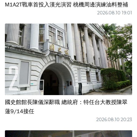
M1A2T戰車首投入漢光演習 桃機周邊演練油料整補
2026.08.10 19:01
國史館館長陳儀深辭職 總統府：特任台大教授陳翠
蓮9/14接任
2026.08.10 20:23