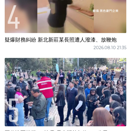
疑爆財務糾紛 新北新莊某長照遭人潑漆、放鞭炮
2026.08.10 21:35