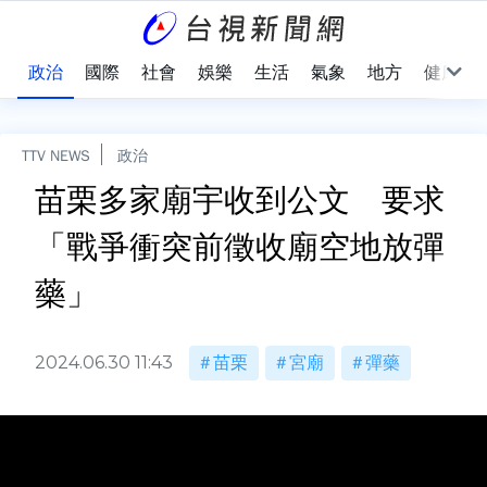
點
政治
國際
社會
娛樂
生活
氣象
地方
健康
TTV NEWS
政治
苗栗多家廟宇收到公文 要求
「戰爭衝突前徵收廟空地放彈
藥」
2024.06.30 11:43
苗栗
宮廟
彈藥