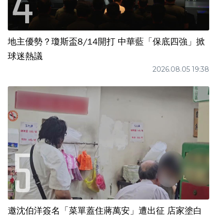
地主優勢？瓊斯盃8/14開打 中華藍「保底四強」掀
球迷熱議
2026.08.05 19:38
邀沈伯洋簽名「菜單蓋住蔣萬安」遭出征 店家塗白