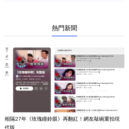
熱門新聞
相隔27年《玫瑰瞳鈴眼》再翻紅！網友敲碗重拍現
代版