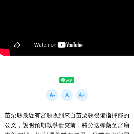
苗栗縣最近有宮廟收到來自苗栗縣後備指揮部的
公文，說明預期戰爭衝突前，將分送彈藥至宮廟