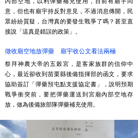
內部空地，以利彈藥補充使用，目前有廟宇同
意，但也有廟宇持反對意見，不過消息傳開，民
眾紛紛質疑，台灣真的要發生戰爭了嗎？甚至直
接說「這真是錯誤的政策」。
徵收廟空地放彈藥 廟宇收公文看法兩極
祭拜神農大帝的五榖宮，是客家族群的信仰中
心，最近卻收到苗栗縣後備指揮部的函文，要求
協助簽訂「彈藥預屯點支援協定書」，說明預期
戰爭衝突前，要把彈藥運送到宮廟內部空地存
放，做為後備旅部隊彈藥補充使用。