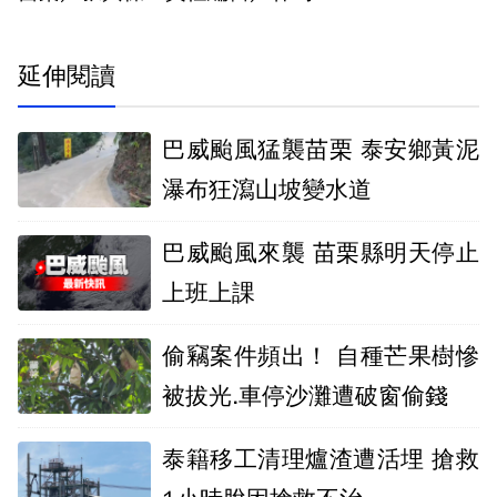
延伸閱讀
巴威颱風猛襲苗栗 泰安鄉黃泥
瀑布狂瀉山坡變水道
巴威颱風來襲 苗栗縣明天停止
上班上課
偷竊案件頻出！ 自種芒果樹慘
被拔光.車停沙灘遭破窗偷錢
泰籍移工清理爐渣遭活埋 搶救