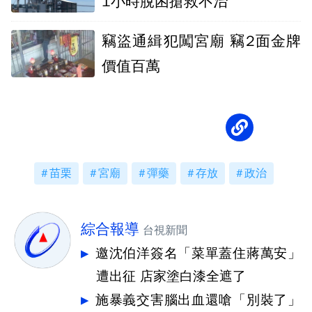
1小時脫困搶救不治
竊盜通緝犯闖宮廟 竊2面金牌
價值百萬
苗栗
宮廟
彈藥
存放
政治
綜合報導
台視新聞
邀沈伯洋簽名「菜單蓋住蔣萬安」
遭出征 店家塗白漆全遮了
施暴義交害腦出血還嗆「別裝了」