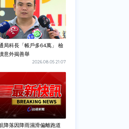
通局科長「帳戶多64萬」 檢
瀆意外揭善舉
2026.08.05 21:07
6夜航降落因降雨濕滑偏離跑道