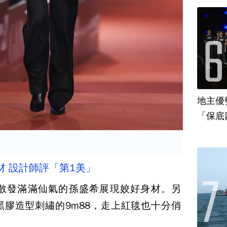
地主優
「保底
 設計師評「第1美」
散發滿滿仙氣的孫盛希展現姣好身材。另
膠造型刺繡的9m88，走上紅毯也十分俏