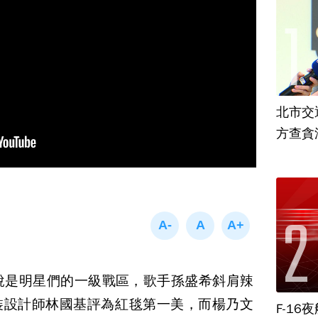
北市交
方查貪
說是明星們的一級戰區，歌手孫盛希斜肩辣
裝設計師林國基評為紅毯第一美，而楊乃文
F-1