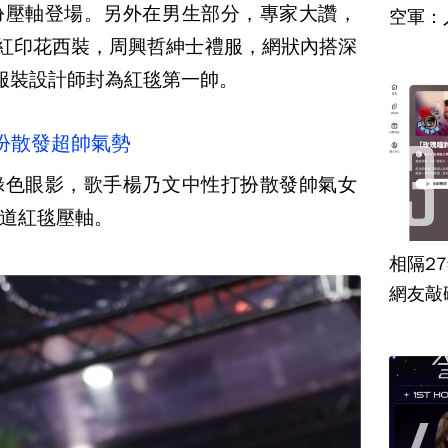
扮壓軸登場。另外在男生部分，專家大讚，
空軍：
岳深紅印花西裝，周興哲紳士禮服，網狀內搭深
服裝設計師封為紅毯第一帥。
扮散發超帥氣勢
綠色眼影，歌手楊乃文中性打扮散發帥氣女
道紅毯壓軸。
相隔2
網友敲