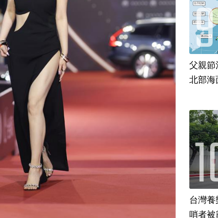
父親節
北部海
台灣養
哨者被