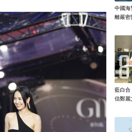
中國海
離嚴密
藍白合
信鄭麗