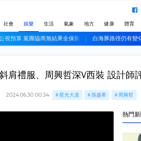
社會
娛樂
生活
氣象
地方
健康
體育
變化「週末北部風雨最劇」 海警估明下午發布
威力彩頭獎上看2.3
希斜肩禮服、周興哲深V西裝 設計師
2024.06.30 00:34
星光大道
孫盛希
周興哲
熱門新