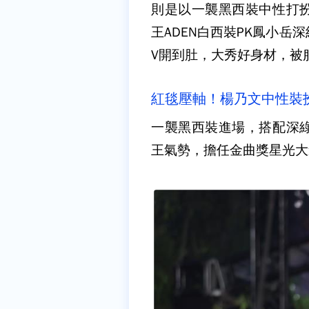
則是以一襲黑西裝中性打
王ADEN白西裝PK鳳小
V開到肚，大秀好身材，被
紅毯壓軸！楊乃文中性裝
一襲黑西裝進場，搭配深
王氣勢，擔任金曲獎星光大