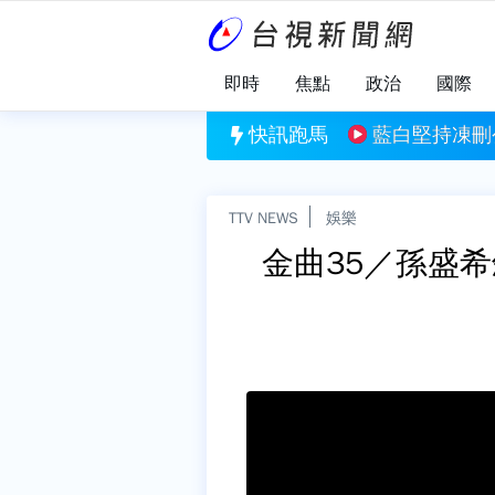
即時
焦點
政治
國際
刪公視預算 黨團協商無結果全保留
快訊跑馬
白海豚路徑仍有
TTV NEWS
娛樂
金曲35／孫盛