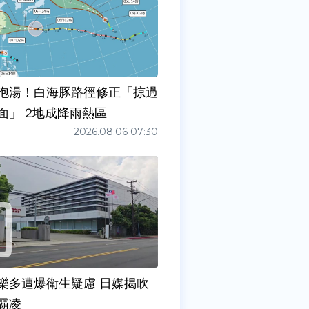
泡湯！白海豚路徑修正「掠過
面」 2地成降雨熱區
2026.08.06 07:30
樂多遭爆衛生疑慮 日媒揭吹
霸凌