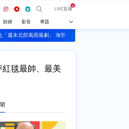
2
LIVE直播
財經
影音
專題
億 8/6台彩幸運獎號一次看
割頸案受害學生楊
評紅毯最帥、最美
聞