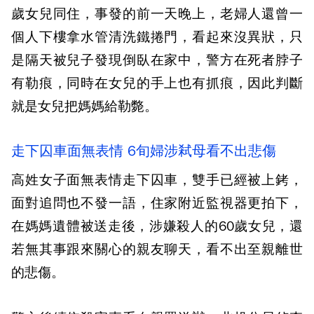
歲女兒同住，事發的前一天晚上，老婦人還曾一
個人下樓拿水管清洗鐵捲門，看起來沒異狀，只
是隔天被兒子發現倒臥在家中，警方在死者脖子
有勒痕，同時在女兒的手上也有抓痕，因此判斷
就是女兒把媽媽給勒斃。
走下囚車面無表情 6旬婦涉弒母看不出悲傷
高姓女子面無表情走下囚車，雙手已經被上銬，
面對追問也不發一語，住家附近監視器更拍下，
在媽媽遺體被送走後，涉嫌殺人的60歲女兒，還
若無其事跟來關心的親友聊天，看不出至親離世
的悲傷。