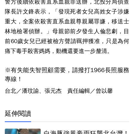
警方後續依殺害直系血親罪送辦，北投分局偵查
隊長許文鋒表示，「發現死者女兒高姓女子涉嫌
重大，全案依殺害直系血親尊親屬罪嫌，移送士
林地檢署偵辦。」母親節前夕發生人倫悲劇，目
前60歲女兒已經被檢方聲請羈押獲准，只是為何
痛下毒手殺害媽媽，動機還要進一步釐清。
※有失能失智照顧需要，請撥打1966長照服務
專線！
台北／潘玟諭、張元杰 責任編輯／曾以馨
延伸閱讀
白海豚強風豪雨狂襲北台灣！