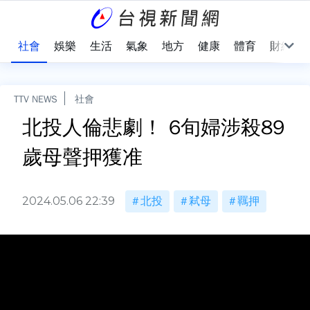
際
社會
娛樂
生活
氣象
地方
健康
體育
財經
TTV NEWS
社會
北投人倫悲劇！ 6旬婦涉殺89
歲母聲押獲准
2024.05.06 22:39
北投
弒母
羈押