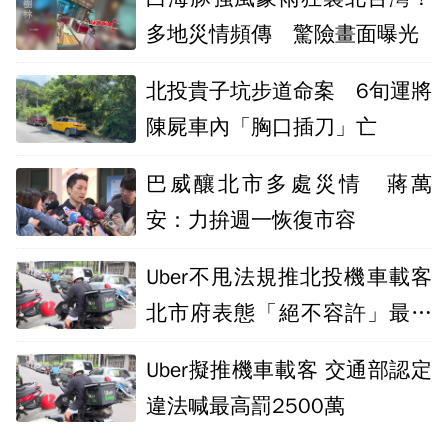
多地災情頻傳 驚險畫面曝光
北投貴子坑步道命案 6旬運將
陳屍車內「胸口插刀」亡
巴威釀北市多處災情 蔣萬
安：力拚週一恢復市容
Uber不甩法規推北投機車載客
北市府表態「絕不容許」最重
罰2500萬
Uber擬推機車載客 交通部認定
違法喊最高罰2500萬