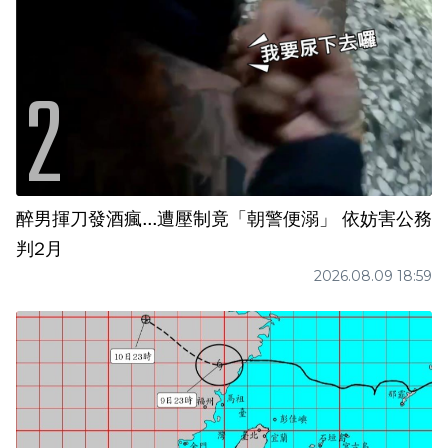
醉男揮刀發酒瘋...遭壓制竟「朝警便溺」 依妨害公務
判2月
2026.08.09 18:59