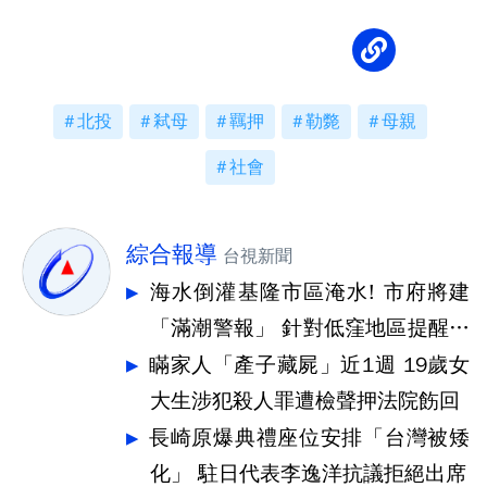
北投
弒母
羈押
勒斃
母親
社會
綜合報導
台視新聞
海水倒灌基隆市區淹水! 市府將建
「滿潮警報」 針對低窪地區提醒防
汛
瞞家人「產子藏屍」近1週 19歲女
大生涉犯殺人罪遭檢聲押法院飭回
長崎原爆典禮座位安排「台灣被矮
化」 駐日代表李逸洋抗議拒絕出席