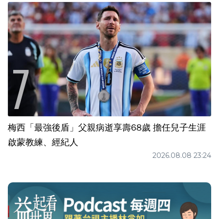
梅西「最強後盾」父親病逝享壽68歲 擔任兒子生涯
啟蒙教練、經紀人
2026.08.08 23:24