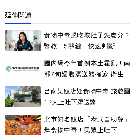
延伸閱讀
食物中毒跟吃壞肚子怎麼分？
醫教「5關鍵」快速判斷 別急
著吞止瀉藥
國內爆今年首例本土霍亂！南
部7旬婦腹瀉送醫確診 衛生單
位急疫調
台南某飯店疑食物中毒 旅遊團
12人上吐下瀉送醫
北市知名飯店「泰式自助餐」
爆食物中毒！民眾上吐下瀉 7