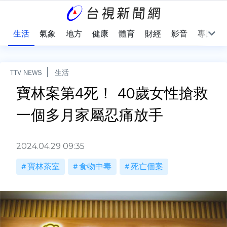
樂
生活
氣象
地方
健康
體育
財經
影音
專題
TTV NEWS
生活
寶林案第4死！ 40歲女性搶救
一個多月家屬忍痛放手
2024.04.29 09:35
寶林茶室
食物中毒
死亡個案