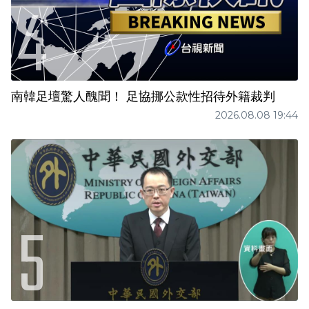
南韓足壇驚人醜聞！ 足協挪公款性招待外籍裁判
2026.08.08 19:44