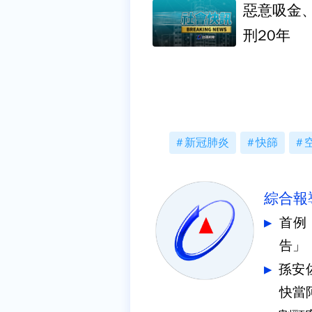
惡意吸金
刑20年
新冠肺炎
快篩
綜合報
首例
告」
孫安
快當