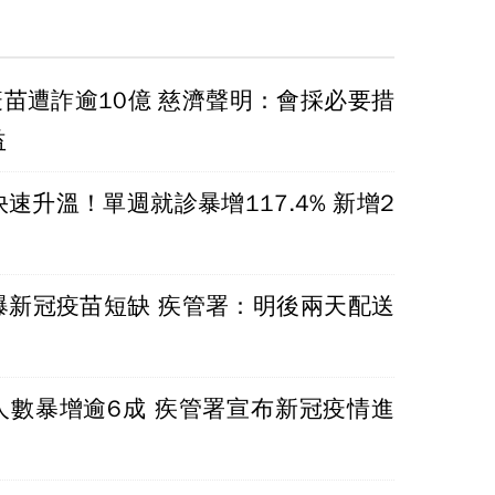
疫苗遭詐逾10億 慈濟聲明：會採必要措
益
速升溫！單週就診暴增117.4% 新增2
爆新冠疫苗短缺 疾管署：明後兩天配送
人數暴增逾6成 疾管署宣布新冠疫情進