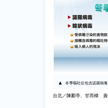
冬季嘔吐症包含諾羅病毒
台北／陳酈亭、甘而棣 責