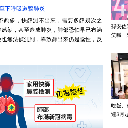
轉至下呼吸道釀肺炎
不夠多，快篩測不出來，需要多篩幾次之
孫安佐
道感染，甚至造成肺炎，肺部恐怕早已布滿
笑喊：
撿也無法偵測到，導致篩出來仍是陰性，反
吃飯、租
連3月