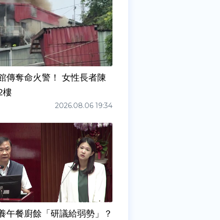
館傳奪命火警！ 女性長者陳
2樓
2026.08.06 19:34
養午餐廚餘「研議給弱勢」？