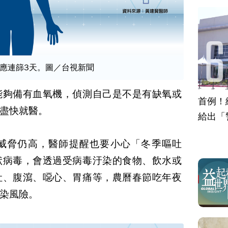
應連篩3天。圖／台視新聞
能夠備有血氧機，偵測自己是不是有缺氧或
首例！
盡快就醫。
給出「
威脅仍高，醫師提醒也要小心「冬季嘔吐
狀病毒，會透過受病毒汙染的食物、飲水或
吐、腹瀉、噁心、胃痛等，農曆春節吃年夜
染風險。