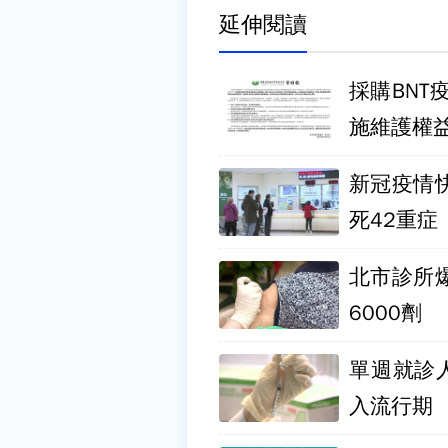
延伸閱讀
採購BNT
施維護權
新冠疫情快
死42重症
北市診所
6000劑
單週就診
入流行期