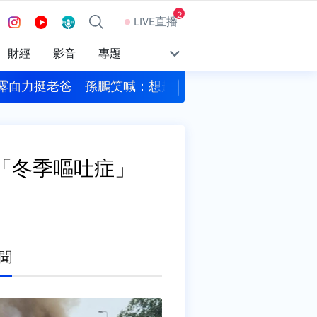
2
LIVE直播
財經
影音
專題
阿公
遠見‧天下文化創辦人高希均辭世 享耆壽90歲
「冬季嘔吐症」
聞