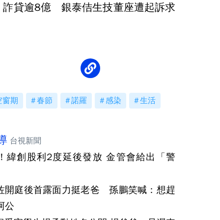
、詐貸逾8億 銀泰佶生技董座遭起訴求
空窗期
春節
諾羅
感染
生活
導
台視新聞
！緯創股利2度延後發放 金管會給出「警
佐開庭後首露面力挺老爸 孫鵬笑喊：想趕
阿公