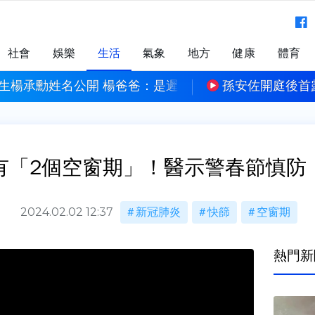
社會
娛樂
生活
氣象
地方
健康
體育
正義
孫安佐開庭後首露面力挺老爸 孫鵬笑喊：想趕快當
有「2個空窗期」！醫示警春節慎防
2024.02.02 12:37
新冠肺炎
快篩
空窗期
熱門新