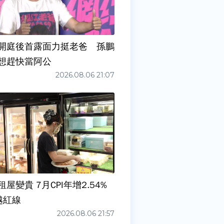
開庭後首露面力挺老爸 孫鵬
想趕快當阿公
2026.08.06 21:07
屋變貴 7月CPI年增2.54%
越紅線
2026.08.06 21:57