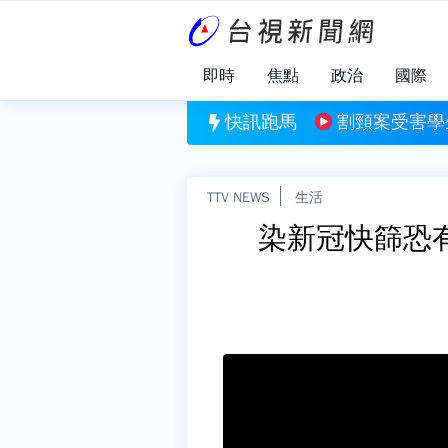
即時
焦點
政治
國際
割頸案受害學生楊承勳姓名公開 楊爸爸：是遲來
快訊跑馬
TTV NEWS
生活
染新冠快篩恐