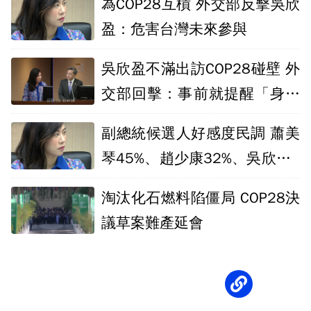
為COP28互槓 外交部反擊吳欣
盈：危害台灣未來參與
吳欣盈不滿出訪COP28碰壁 外
交部回擊：事前就提醒「身分
特殊」
副總統候選人好感度民調 蕭美
琴45%、趙少康32%、吳欣盈1
6%
淘汰化石燃料陷僵局 COP28決
議草案難產延會