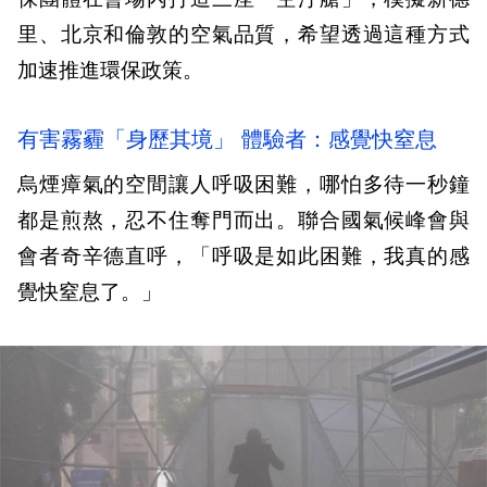
里、北京和倫敦的空氣品質，希望透過這種方式
加速推進環保政策。
有害霧霾「身歷其境」 體驗者：感覺快窒息
烏煙瘴氣的空間讓人呼吸困難，哪怕多待一秒鐘
都是煎熬，忍不住奪門而出。聯合國氣候峰會與
會者奇辛德直呼，「呼吸是如此困難，我真的感
覺快窒息了。」