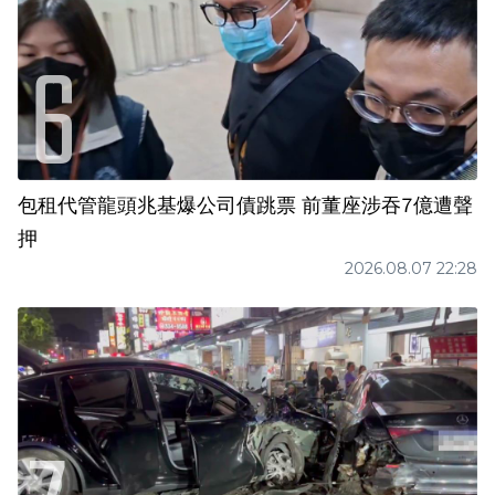
包租代管龍頭兆基爆公司債跳票 前董座涉吞7億遭聲
押
2026.08.07 22:28