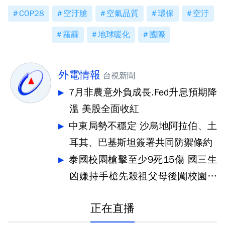
COP28
空汙艙
空氣品質
環保
空汙
霧霾
地球暖化
國際
外電情報
台視新聞
7月非農意外負成長.Fed升息預期降
溫 美股全面收紅
中東局勢不穩定 沙烏地阿拉伯、土
耳其、巴基斯坦簽署共同防禦條約
泰國校園槍擊至少9死15傷 國三生
凶嫌持手槍先殺祖父母後闖校園犯
案
正在直播