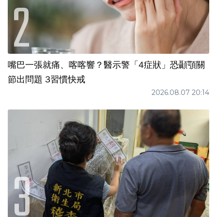
嘴巴一張就痛、喀喀響？醫示警「4症狀」恐顳顎關
節出問題 3習慣快戒
2026.08.07 20:14