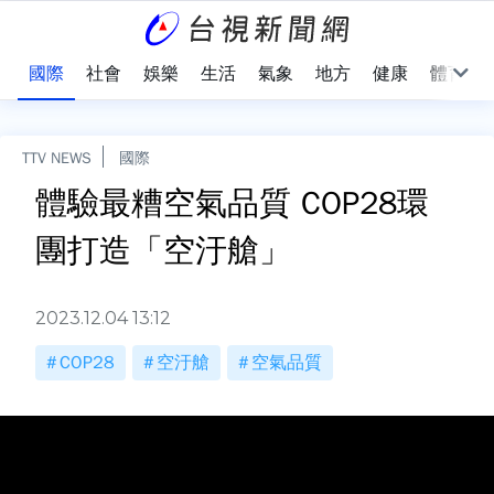
治
國際
社會
娛樂
生活
氣象
地方
健康
體育
TTV NEWS
國際
體驗最糟空氣品質 COP28環
團打造「空汙艙」
2023.12.04 13:12
COP28
空汙艙
空氣品質