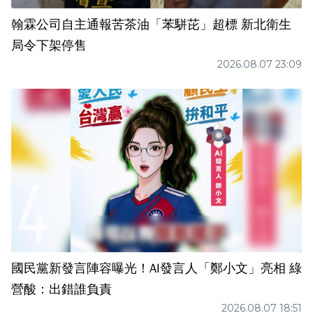
翰霖公司自主通報苦茶油「苯駢芘」超標 新北衛生
局令下架停售
2026.08.07 23:09
國民黨新發言陣容曝光！AI發言人「鄭小文」亮相 綠
營酸：出錯誰負責
2026.08.07 18:51