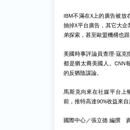
IBM不滿在X上的廣告被
抽掉X平台廣告，其它大企
弟探索，甚至歐盟機構也跟
美國時事評論員查理‧寇克
都是猶太裔美國人。CNN
的反猶陰謀論。
馬斯克向來在社媒平台上
前，推特高達90%收益來
國際中心／張立德 編撰 