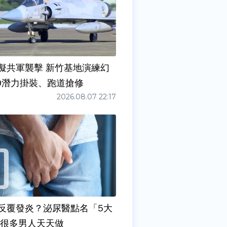
擬共軍襲擊 新竹基地演練幻
00潛力掛裝、跑道搶修
2026.08.07 22:17
反覆發炎？泌尿醫點名「5大
原因」 很多男人天天做