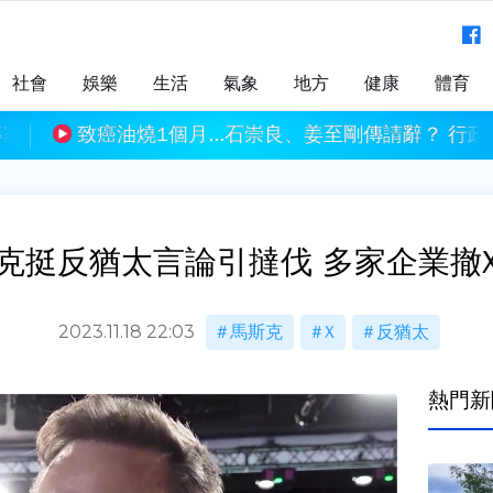
社會
娛樂
生活
氣象
地方
健康
體育
關
月...石崇良、姜至剛傳請辭？ 行政院澄清：並未討論
南韓足壇驚人醜聞
克挺反猶太言論引撻伐 多家企業撤
2023.11.18 22:03
馬斯克
X
反猶太
熱門新