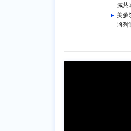
滅菸
美參
將列