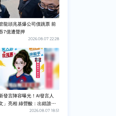
管龍頭兆基爆公司債跳票 前
吞7億遭聲押
2026.08.07 22:28
新發言陣容曝光！AI發言人
文」亮相 綠營酸：出錯誰負
2026.08.07 18:51