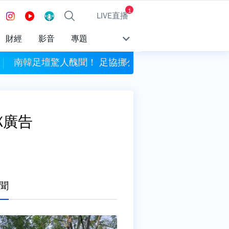
1
LIVE直播
財經
影音
專題
！ 足協挪公款性招待外籍裁判
風力預測達標！ 連江
X廣告
聞