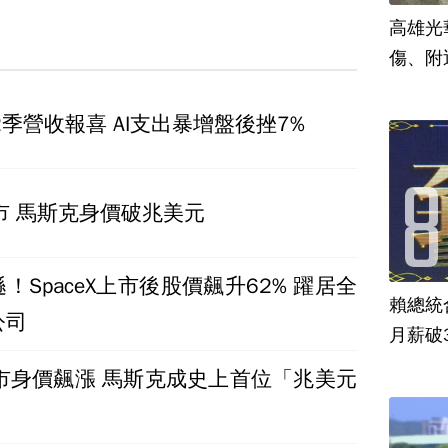
高雄光
傷、附
第2季營收報喜 AI支出暴增盤後挫7%
X上市 馬斯克身價破兆美元
！SpaceX上市後股價飆升62% 躍居全
賴總統
公司
月薪破
X上市身價飆漲 馬斯克成史上首位「兆美元