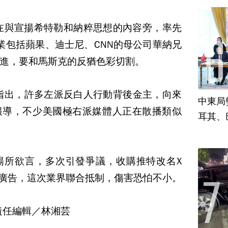
放在與宣揚希特勒和納粹思想的內容旁，率先
業包括蘋果、迪士尼、CNN的母公司華納兄
進，要和馬斯克的反猶色彩切割。
指出，許多左派反白人行動背後金主，向來
中東局
報導，不少美國極右派媒體人正在散播類似
耳其、
暢所欲言，多次引發爭議，收購推特改名X
自廣告，這次業界聯合抵制，傷害恐怕不小。
責任編輯／林湘芸