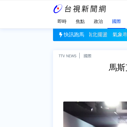
即時
焦點
政治
國際
「海豚跳」路徑南北擺盪 氣象專家：與雙眼牆結構有
快訊跑馬
致癌油燒1個
TTV NEWS
國際
馬斯