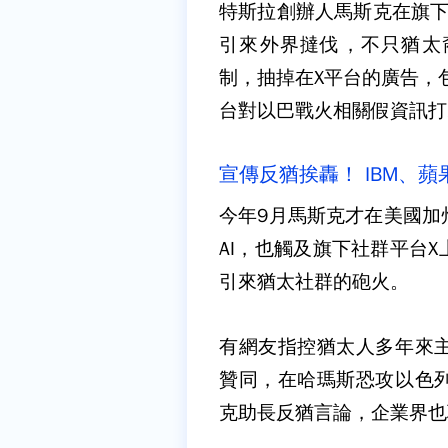
特斯拉創辦人馬斯克在旗下
引來外界撻伐，不只猶太
制，抽掉在X平台的廣告，
台對以巴戰火相關假資訊打
宣傳反猶挨轟！ IBM、
今年9月馬斯克才在美國加
AI，也觸及旗下社群平台
引來猶太社群的砲火。
有網友指控猶太人多年來
贊同，在哈瑪斯恐攻以色
克助長反猶言論，企業界也