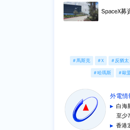
SpaceX
馬斯克
X
反猶太
哈瑪斯
歐
外電情
白海
至少
香港