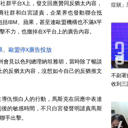
社群平台X上，發文回應贊同反猶太內容，
裔社群和白宮譴責，企業界也發動聯合抵
包括IBM、蘋果，甚至連歐盟機構也不滿X平
擊不力，也撤掉在X平台上的廣告內容。
蘋果、歐盟停X廣告投放
州會見以色列總理納坦雅胡，當時除了暢談
X上的反猶太內容，沒想如今自己的反猶推文
不副署
收到三
主導仇恨白人的行動，馬斯克在回應中表達
列後的敏感時間，不只白宮發聲明譴責馬斯
聯手出擊。