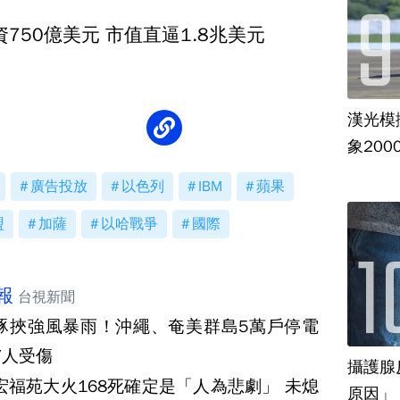
募資750億美元 市值直逼1.8兆美元
漢光模
象20
廣告投放
以色列
IBM
蘋果
盟
加薩
以哈戰爭
國際
報
台視新聞
豚挾強風暴雨！沖繩、奄美群島5萬戶停電
7人受傷
攝護腺
宏福苑大火168死確定是「人為悲劇」 未熄