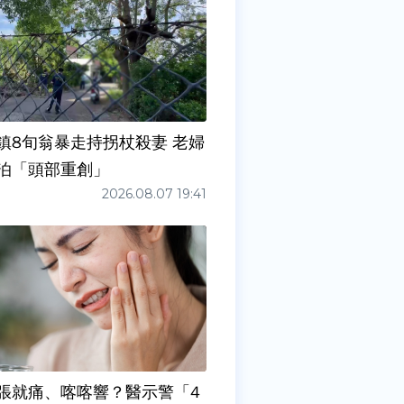
鎮8旬翁暴走持拐杖殺妻 老婦
泊「頭部重創」
2026.08.07 19:41
張就痛、喀喀響？醫示警「4