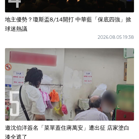
地主優勢？瓊斯盃8/14開打 中華藍「保底四強」掀
球迷熱議
2026.08.05 19:38
邀沈伯洋簽名「菜單蓋住蔣萬安」遭出征 店家塗白
漆全遮了