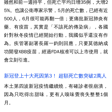
雖然和前一週持平，但死亡平均日增35例，大增2
5%。也讓公衛專家示警，5月的死亡數，已經有近
500人，6月很可能再翻一倍；更痛批新冠肺炎有
藥、有疫苗，其實是「不該死的傳染病」，各國
針對秋冬疫情已經開始行動，我國似乎還沒有作
為。疾管署副署長羅一鈞則回應，只要莫德納成
功開發XBB疫苗，經過FDA核准可以上市使用，就
會立刻引進。
新冠登上十大死因第3！ 超額死亡數突破2萬人
本土第四波新冠疫情繼續燒，有確診者很崩潰，
因為只吃得出甜味，更有人嗅味覺喪失整整1個
月。