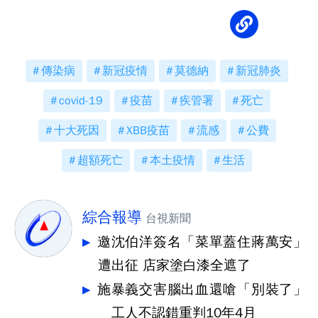
傳染病
新冠疫情
莫德納
新冠肺炎
covid-19
疫苗
疾管署
死亡
十大死因
XBB疫苗
流感
公費
超額死亡
本土疫情
生活
綜合報導
台視新聞
邀沈伯洋簽名「菜單蓋住蔣萬安」
遭出征 店家塗白漆全遮了
施暴義交害腦出血還嗆「別裝了」
工人不認錯重判10年4月