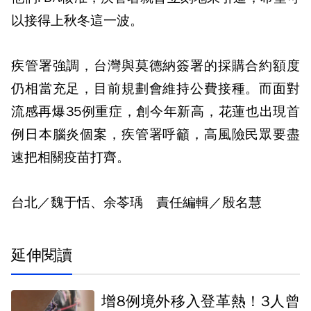
以接得上秋冬這一波。
疾管署強調，台灣與莫德納簽署的採購合約額度
仍相當充足，目前規劃會維持公費接種。而面對
流感再爆35例重症，創今年新高，花蓮也出現首
例日本腦炎個案，疾管署呼籲，高風險民眾要盡
速把相關疫苗打齊。
台北／魏于恬、余苓瑀 責任編輯／殷名慧
延伸閱讀
增8例境外移入登革熱！3人曾