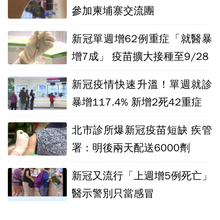
參加柬埔寨交流團
新冠單週增62例重症「就醫暴
增7成」 疫苗擴大接種至9/28
新冠疫情快速升溫！單週就診
暴增117.4% 新增2死42重症
北市診所爆新冠疫苗短缺 疾管
署：明後兩天配送6000劑
新冠又流行「上週增5例死亡」
醫示警別只當感冒