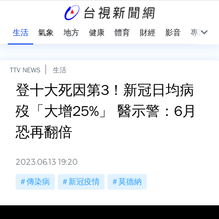
樂
生活
氣象
地方
健康
體育
財經
影音
專題
TTV NEWS
生活
登十大死因第3！新冠日均病
歿「大增25%」 醫示警：6月
恐再翻倍
2023.06.13 19:20
傳染病
新冠疫情
莫德納