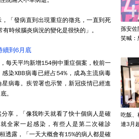
示，「發病直到出現重症的徵兆，一直到死
孫安佐
常有時候腦炎病況的變化是很快的」。
笑喊：
持續到6月底
，每天平均新增154例中重症個案，較前一
，感染XBB病毒已經占54%，成為主流病毒
角星病毒。疾管署也示警，新冠疫情已經進
月底。
然分享，「像我昨天就看了快十個病人是確
吃飯、租
染就全家一起感染，有些人是第二次確診
連3月
桓透露，「一天大概會有15%的病人都是確