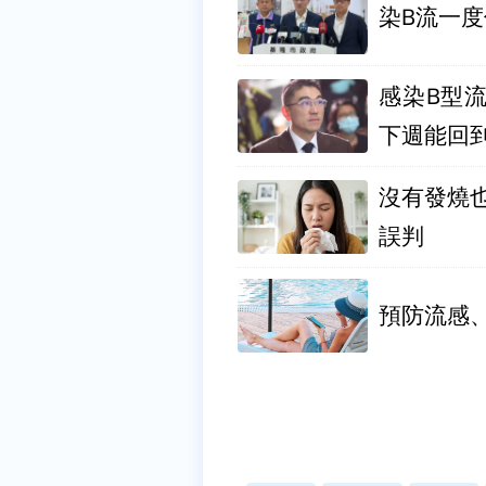
染B流一度
感染B型
下週能回
沒有發燒
誤判
預防流感