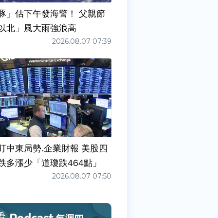
豚」估下午發海警！ 父親節
以北」風大雨強浪高
2026.08.07 07:39
盯中東局勢.企業財報 美股四
跌多漲少「道瓊跌464點」
2026.08.07 07:50