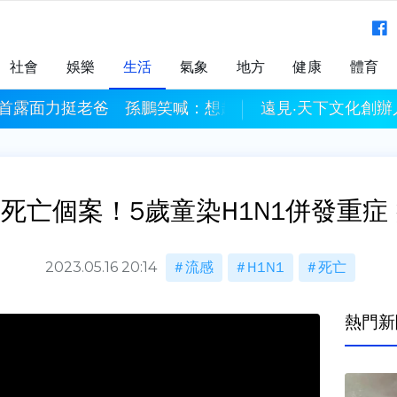
社會
娛樂
生活
氣象
地方
健康
體育
首露面力挺老爸 孫鵬笑喊：想趕快當阿公
遠見‧天下文化創辦
死亡個案！5歲童染H1N1併發重症
2023.05.16 20:14
流感
H1N1
死亡
熱門新