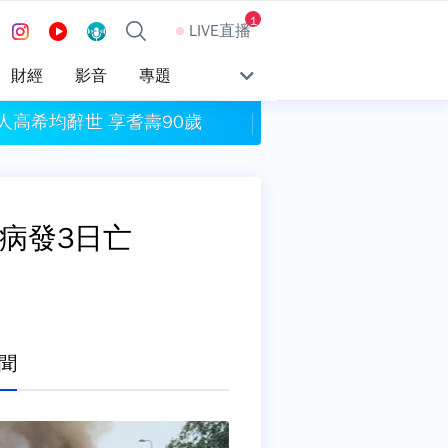
1
LIVE直播
財經
影音
專題
人高希均辭世 享耆壽90歲
吃飯、租屋變貴 7月
 病發3日亡
聞