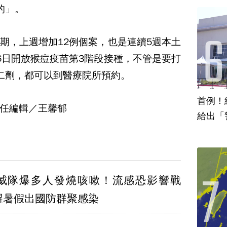
的」。
期，上週增加12例個案，也是連續5週本土
6日開放猴痘疫苗第3階段接種，不管是要打
二劑，都可以到醫療院所預約。
首例！
任編輯／王馨郁
給出「
威隊爆多人發燒咳嗽！流感恐影響戰
醒暑假出國防群聚感染