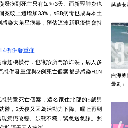
從發病到死亡只有短短3天。而新冠肺炎也
蔣萬安
個案較上週增加33%，XBB病毒也成為本土
例感染大角星病毒，預估這波新冠疫情會持
14例併發重症
病毒趁機橫行，也讓診所門診炸裂，病人多
流感併發重症與2例死亡個案都是感染H1N
白海豚
最劇」
流感兒童死亡個案，這名家住北部的5歲男
就醫，2天後又因為活動力下降、嘔吐再到
出現意識改變、步態不穩，緊急送急診。照
住院隔天不幸病逝。