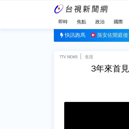
即時
焦點
政治
國際
學生楊承勳姓名公開 楊爸爸：是遲來正義
快訊跑馬
孫安佐開庭後
TTV NEWS
生活
3年來首見