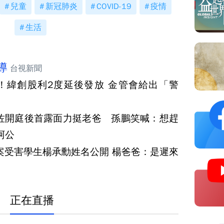
兒童
新冠肺炎
COVID-19
疫情
生活
導
台視新聞
！緯創股利2度延後發放 金管會給出「警
佐開庭後首露面力挺老爸 孫鵬笑喊：想趕
阿公
案受害學生楊承勳姓名公開 楊爸爸：是遲來
正在直播