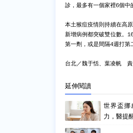
診，最多有一個家裡6個中
本土猴痘疫情則持續在高原
新增病例都突破雙位數。1
第一劑，或是間隔4週打第
台北／魏于恬、葉凌帆 責
延伸閱讀
世界盃挪
力，醫提