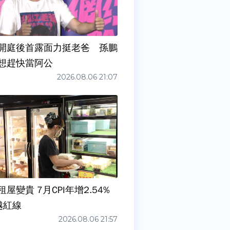
開庭後首露面力挺老爸 孫鵬
想趕快當阿公
2026.08.06 21:07
屋變貴 7月CPI年增2.54%
越紅線
2026.08.06 21:57