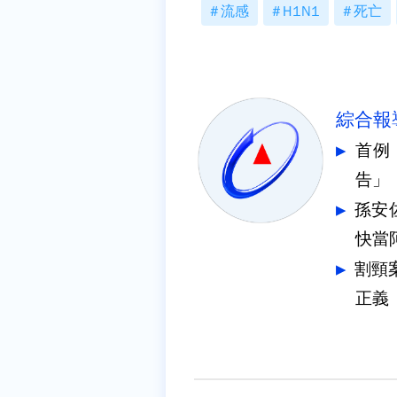
流感
H1N1
死亡
綜合報
首例
告」
孫安
快當
割頸
正義