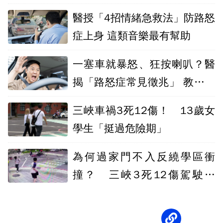
用
醫授「4招情緒急救法」防路怒
症上身 這類音樂最有幫助
一塞車就暴怒、狂按喇叭？醫
揭「路怒症常見徵兆」 教你避
免情緒失控
三峽車禍3死12傷！ 13歲女
學生「挺過危險期」
為何過家門不入反繞學區衝
撞？ 三峽3死12傷駕駛疑
「路怒」釀禍