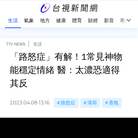
樂
生活
氣象
地方
健康
體育
財經
影音
專題
TTV NEWS
生活
「路怒症」有解！1常見神物
能穩定情緒 醫：太濃恐適得
其反
2023.04.08 13:16
路怒症
薄荷
香氛