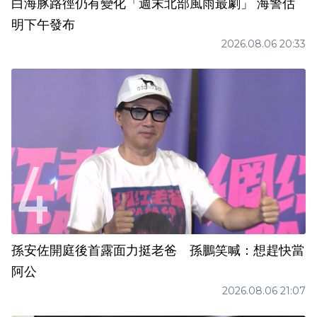
白海豚路徑仍有變化「週末北部風雨最劇」 海警估
明下午發布
2026.08.06 20:33
孫安佐開庭後首露面力挺老爸 孫鵬笑喊：想趕快當
阿公
2026.08.06 21:07