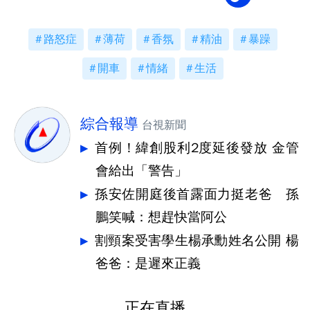
路怒症
薄荷
香氛
精油
暴躁
開車
情緒
生活
綜合報導
台視新聞
首例！緯創股利2度延後發放 金管
會給出「警告」
孫安佐開庭後首露面力挺老爸 孫
鵬笑喊：想趕快當阿公
割頸案受害學生楊承勳姓名公開 楊
爸爸：是遲來正義
正在直播