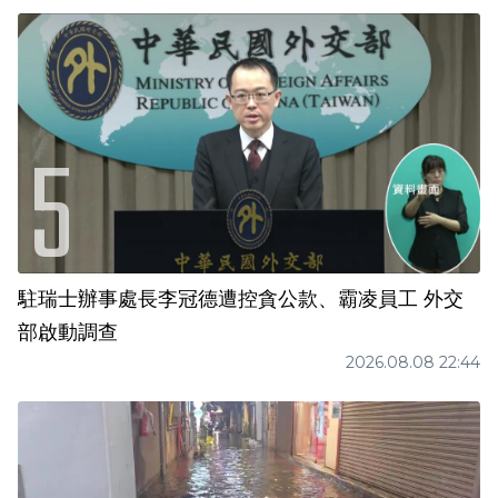
駐瑞士辦事處長李冠德遭控貪公款、霸凌員工 外交
部啟動調查
2026.08.08 22:44