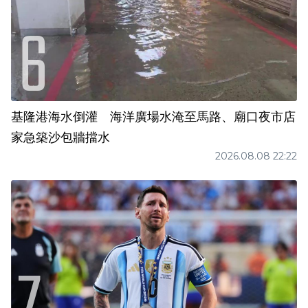
基隆港海水倒灌 海洋廣場水淹至馬路、廟口夜市店
家急築沙包牆擋水
2026.08.08 22:22