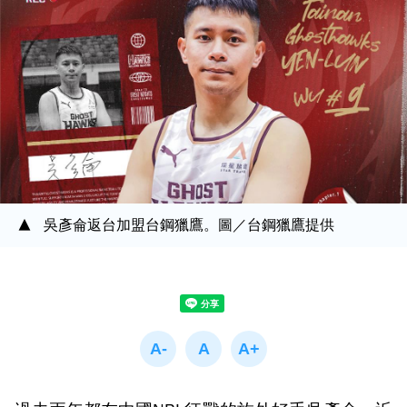
吳彥侖返台加盟台鋼獵鷹。圖／台鋼獵鷹提供