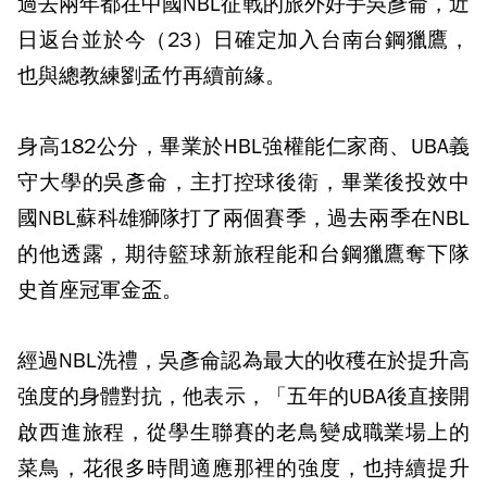
過去兩年都在中國NBL征戰的旅外好手吳彥侖，近
日返台並於今（23）日確定加入台南台鋼獵鷹，
也與總教練劉孟竹再續前緣。
身高182公分，畢業於HBL強權能仁家商、UBA義
守大學的吳彥侖，主打控球後衛，畢業後投效中
國NBL蘇科雄獅隊打了兩個賽季，過去兩季在NBL
的他透露，期待籃球新旅程能和台鋼獵鷹奪下隊
史首座冠軍金盃。
經過NBL洗禮，吳彥侖認為最大的收穫在於提升高
強度的身體對抗，他表示，「五年的UBA後直接開
啟西進旅程，從學生聯賽的老鳥變成職業場上的
菜鳥，花很多時間適應那裡的強度，也持續提升