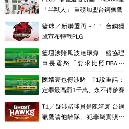
「半獸人」 重磅加盟台鋼獵鷹
籃球／新聯盟再－1！ 台鋼獵
鷹宣布轉戰PLG
籃壇涉賭風波連環爆 籃協理
事長震怒「要求比照FIBA作
法」
陳靖寰也傳涉賭 T1說重話：
定罪最高罰1千萬、永不得參賽
T1／疑涉賭球員是陳靖寰 台鋼
獵鷹請他離隊、犯罪屬實照合
約懲處