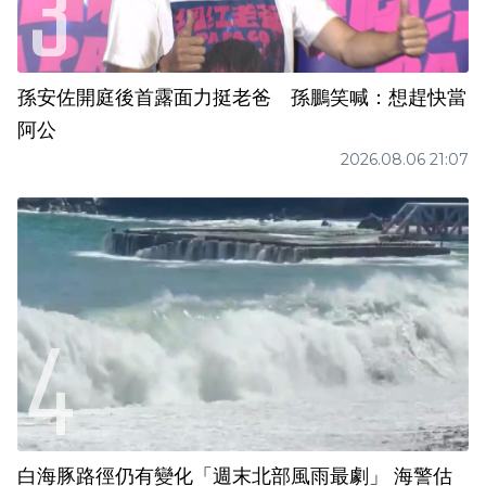
孫安佐開庭後首露面力挺老爸 孫鵬笑喊：想趕快當
阿公
2026.08.06 21:07
白海豚路徑仍有變化「週末北部風雨最劇」 海警估