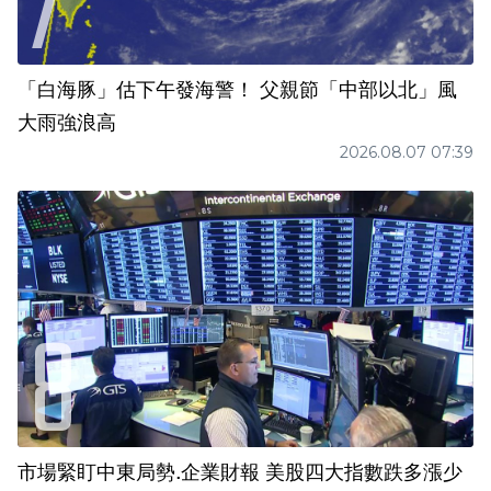
「白海豚」估下午發海警！ 父親節「中部以北」風
大雨強浪高
2026.08.07 07:39
市場緊盯中東局勢.企業財報 美股四大指數跌多漲少