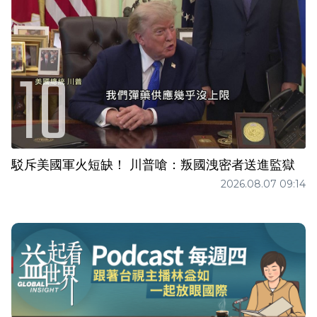
駁斥美國軍火短缺！ 川普嗆：叛國洩密者送進監獄
2026.08.07 09:14