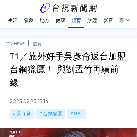
樂
生活
氣象
地方
健康
體育
財經
影音
專題
TTV NEWS
體育
T1／旅外好手吳彥侖返台加盟
台鋼獵鷹！ 與劉孟竹再續前
緣
2023.02.23 15:14
吳彥侖
台鋼獵鷹
NBL