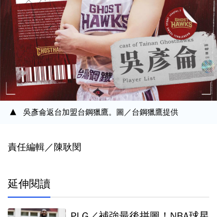
吳彥侖返台加盟台鋼獵鷹。圖／台鋼獵鷹提供
責任編輯／陳耿閔
延伸閱讀
PLG／補強最後拼圖！NBA球星