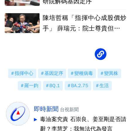
研院解碼基因定序
陳培哲稱「指揮中心成股價炒
手」 薛瑞元：院士尊貴但講話
要小心
指揮中心
基因定序
變種病毒
變異株
羅一鈞
BQ.1
BA.2.75
生活
即時新聞
台視新聞
毒油案究責 石崇良、姜至剛是否請
辭？李慧芝：我無法代為發言