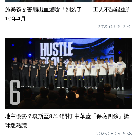
施暴義交害腦出血還嗆「別裝了」 工人不認錯重判
10年4月
2026.08.05 21:31
地主優勢？瓊斯盃8/14開打 中華藍「保底四強」掀
球迷熱議
2026.08.05 19:38