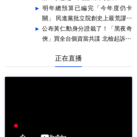
明年總預算已編完「今年度仍卡
關」 民進黨批立院創史上最荒謬紀
錄
公布黃仁勳身分證栽了！「黑夜奇
俠」買全台個資當共諜 北檢起訴12
人
正在直播