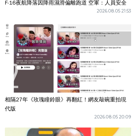
F-16夜航降落因降雨濕滑偏離跑道 空軍：人員安全
2026.08.05 21:53
相隔27年《玫瑰瞳鈴眼》再翻紅！網友敲碗重拍現
代版
2026.08.05 20:09