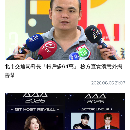
北市交通局科長「帳戶多64萬」 檢方查貪瀆意外揭
善舉
2026.08.05 21:07