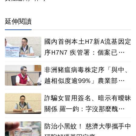
延伸閱讀
國內首例本土H7新A流基因定
序H7N7 疾管署：個案已解除
隔離出院
非洲豬瘟病毒株定序「與中、
越相似度逾99%」農業部：仍
難判斷來源
詐騙女冒用簽名、暗示有曖昧
關係 羅一鈞：字沒那麼醜、痛
恨喬床
防治小黑蚊！ 慈濟大學攜手中