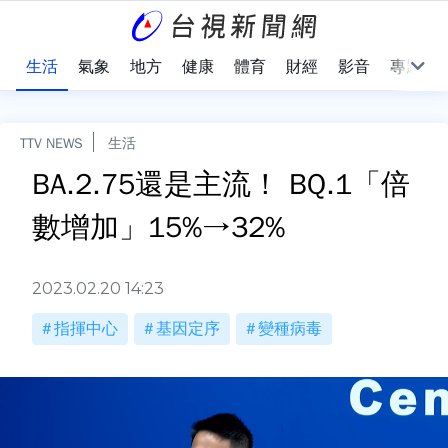
樂
生活
氣象
地方
健康
體育
財經
影音
專題
TTV NEWS
生活
BA.2.75還是主流！ BQ.1「倍
數增加」15%→32%
2023.02.20 14:23
指揮中心
基因定序
變種病毒