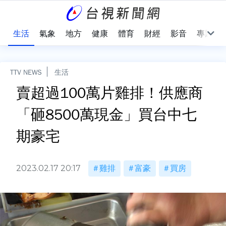
樂
生活
氣象
地方
健康
體育
財經
影音
專題
TTV NEWS
生活
賣超過100萬片雞排！供應商
「砸8500萬現金」買台中七
期豪宅
2023.02.17 20:17
雞排
富豪
買房