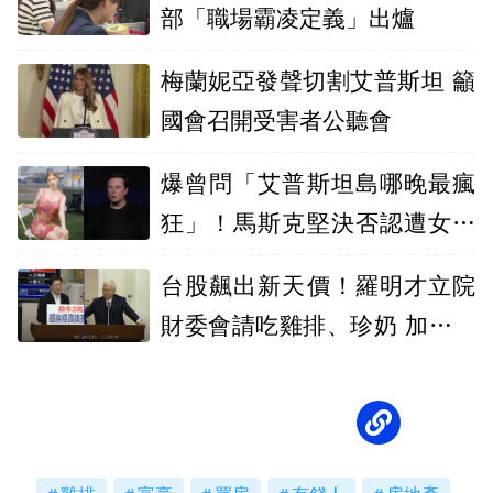
部「職場霸凌定義」出爐
梅蘭妮亞發聲切割艾普斯坦 籲
國會召開受害者公聽會
爆曾問「艾普斯坦島哪晚最瘋
狂」！馬斯克堅決否認遭女兒
發文打臉
台股飆出新天價！羅明才立院
財委會請吃雞排、珍奶 加贈金
元寶