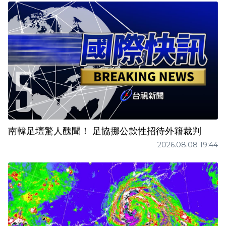
南韓足壇驚人醜聞！ 足協挪公款性招待外籍裁判
2026.08.08 19:44