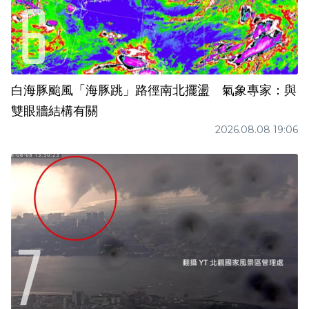
白海豚颱風「海豚跳」路徑南北擺盪 氣象專家：與
雙眼牆結構有關
2026.08.08 19:06