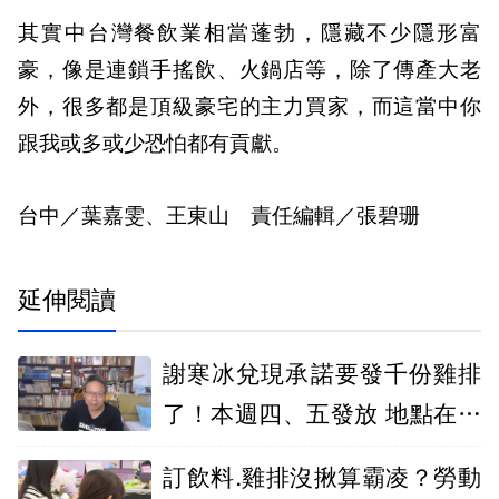
其實中台灣餐飲業相當蓬勃，隱藏不少隱形富
豪，像是連鎖手搖飲、火鍋店等，除了傳產大老
外，很多都是頂級豪宅的主力買家，而這當中你
跟我或多或少恐怕都有貢獻。
台中／葉嘉雯、王東山 責任編輯／張碧珊
延伸閱讀
謝寒冰兌現承諾要發千份雞排
了！本週四、五發放 地點在這
2地方
訂飲料.雞排沒揪算霸凌？勞動