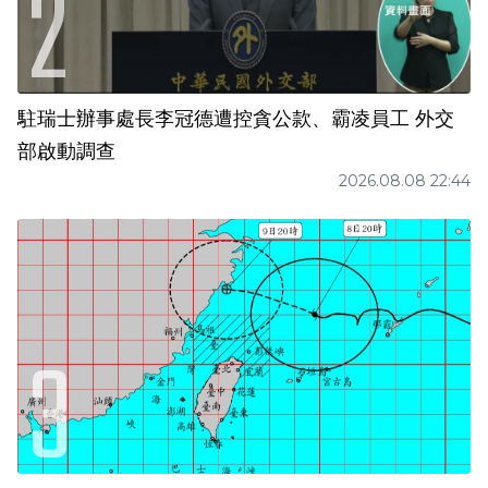
駐瑞士辦事處長李冠德遭控貪公款、霸凌員工 外交
部啟動調查
2026.08.08 22:44