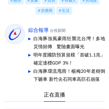
雞排
富豪
買房
有錢人
房地產
供應商
生活
綜合報導
台視新聞
白海豚強風豪雨狂襲北台灣！多地
災情頻傳 驚險畫面曝光
明年度國防預算規模「首破1.1兆」
確定達標GDP 3%！
白海豚環流甩雨！楊梅20年老樹倒
下砸車 新竹尖石同車高巨石崩落
正在直播