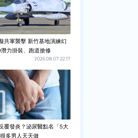
擬共軍襲擊 新竹基地演練幻
00潛力掛裝、跑道搶修
2026.08.07 22:17
反覆發炎？泌尿醫點名「5大
原因」 很多男人天天做