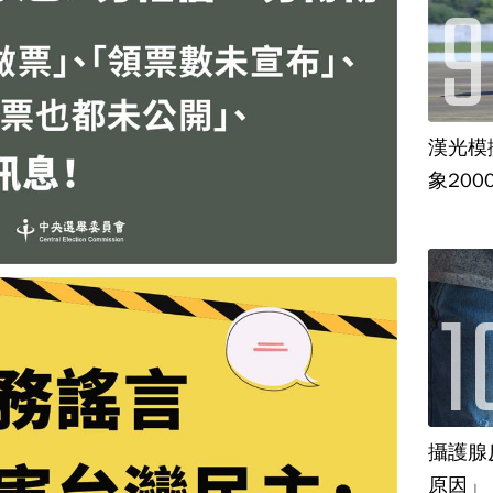
漢光模
象20
攝護腺