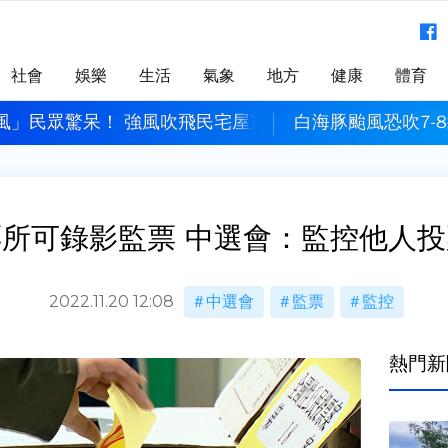
社會
娛樂
生活
氣象
地方
健康
體育
風」民眾驚呆！ 強風吹飛民宅屋頂「破一大洞」
白海豚颱風恐吹7-
所可錄影監票 中選會：監控他人
2022.11.20 12:08
中選會
監票
監控
熱門新