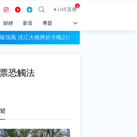
1
LIVE直播
財經
影音
專題
8級強風 淡江大橋將於今晚21時封閉人行道及機車道
白海豚颱風「海豚
投票恐觸法
聞