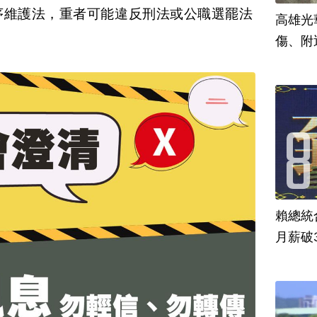
序維護法，重者可能違反刑法或公職選罷法
高雄光
傷、附
賴總統
月薪破