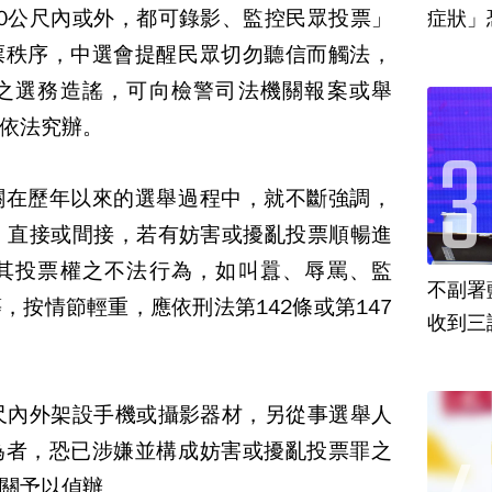
0公尺內或外，都可錄影、監控民眾投票」
票秩序，中選會提醒民眾切勿聽信而觸法，
之選務造謠，可向檢警司法機關報案或舉
依法究辦。
關在歷年以來的選舉過程中，就不斷強調，
，直接或間接，若有妨害或擾亂投票順暢進
其投票權之不法行為，如叫囂、辱罵、監
不副署
，按情節輕重，應依刑法第142條或第147
收到三
尺內外架設手機或攝影器材，另從事選舉人
為者，恐已涉嫌並構成妨害或擾亂投票罪之
關予以偵辦。