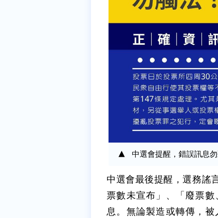
中選會提醒，錯誤訊息勿聽信
中選會最後提醒，選務謠
票數未宣布」、「廢票數
息。無論製造或轉傳，被