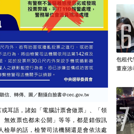
包租代
董座涉
、轉傳。圖／翻攝自臉書＠cec.gov.tw
言或耳語，諸如「電腦計票會做票」、「領
、無效票也都未公開」等等，都是錯假訊
人檢舉的話，檢警司法機關還是會依法處