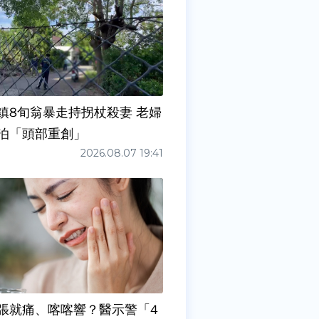
鎮8旬翁暴走持拐杖殺妻 老婦
泊「頭部重創」
2026.08.07 19:41
張就痛、喀喀響？醫示警「4