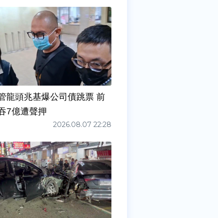
管龍頭兆基爆公司債跳票 前
吞7億遭聲押
2026.08.07 22:28