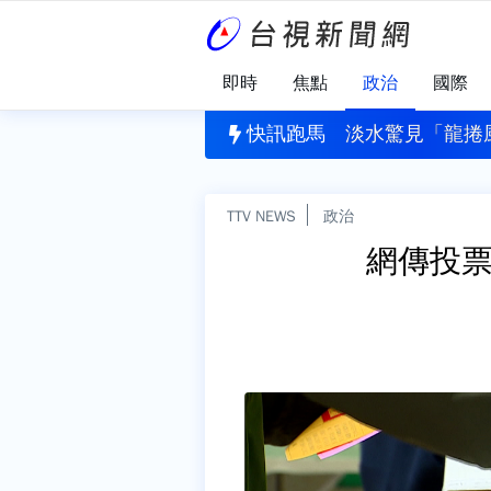
即時
焦點
政治
國際
連撞13車...險衝人群 賓士「擋下衝擊」救了很多人
快訊跑馬
淡水驚見「龍捲
TTV NEWS
政治
網傳投票