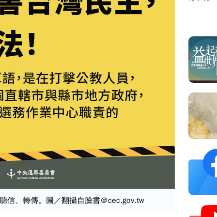
、轉傳。圖／翻攝自臉書＠cec.gov.tw