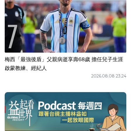
梅西「最強後盾」父親病逝享壽68歲 擔任兒子生涯
啟蒙教練、經紀人
2026.08.08 23:24