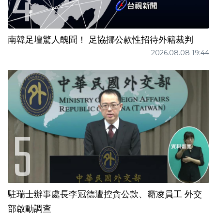
南韓足壇驚人醜聞！ 足協挪公款性招待外籍裁判
2026.08.08 19:44
駐瑞士辦事處長李冠德遭控貪公款、霸凌員工 外交
部啟動調查