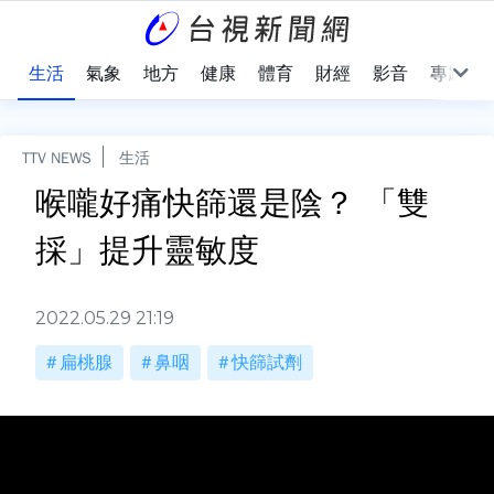
樂
生活
氣象
地方
健康
體育
財經
影音
專題
TTV NEWS
生活
喉嚨好痛快篩還是陰？ 「雙
採」提升靈敏度
2022.05.29 21:19
扁桃腺
鼻咽
快篩試劑