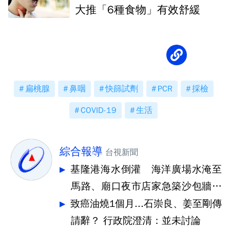
大推「6種食物」有效舒緩
扁桃腺
鼻咽
快篩試劑
PCR
採檢
COVID-19
生活
綜合報導
台視新聞
基隆港海水倒灌 海洋廣場水淹至
馬路、廟口夜市店家急築沙包牆擋
水
致癌油燒1個月...石崇良、姜至剛傳
請辭？ 行政院澄清：並未討論