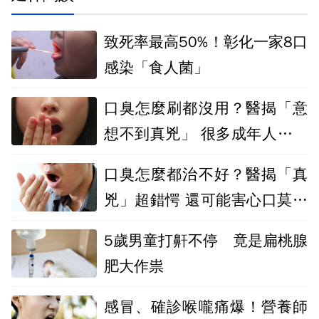
致死率最高50%！彰化一家8口
感染「食人菌」
口臭怎麼刷都沒用？醫揭「意
想不到真兇」 很多成年人中鏢
卻不知道
口臭怎麼都治不好？醫揭「真
兇」超錯愕 還可能害心口莫名
抽痛
5歲男童打鼾不停 竟是扁桃腺
肥大作祟
感冒、確診喉嚨痛爆！營養師