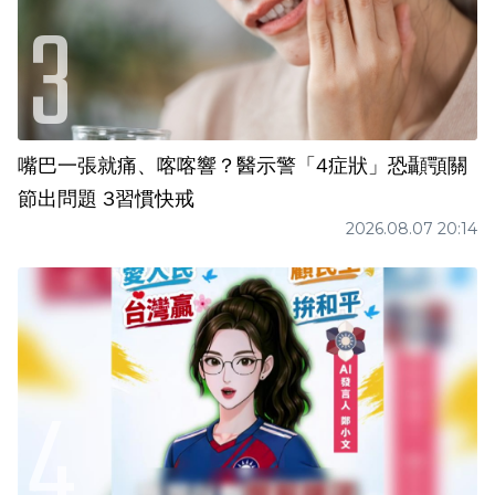
嘴巴一張就痛、喀喀響？醫示警「4症狀」恐顳顎關
節出問題 3習慣快戒
2026.08.07 20:14