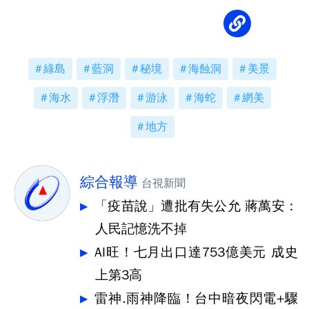
綠島
藍洞
秘境
海蝕洞
美景
海水
浮潛
游泳
海蛇
網美
地方
綜合報導
台視新聞
「疫苗說」遭批有失公允 蔣萬安：
人民記憶洗不掉
AI旺！七月出口達753億美元 成史
上第3高
雷神.雨神降臨！台中暗夜閃電+驟