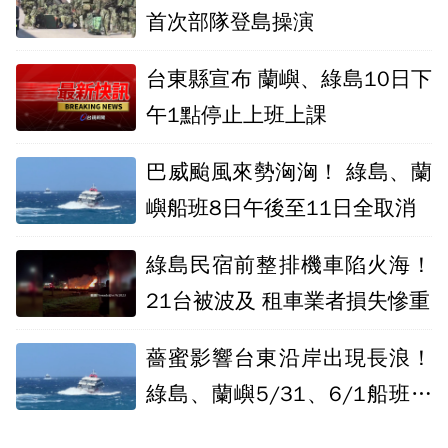
首次部隊登島操演
台東縣宣布 蘭嶼、綠島10日下
午1點停止上班上課
巴威颱風來勢洶洶！ 綠島、蘭
嶼船班8日午後至11日全取消
綠島民宿前整排機車陷火海！
21台被波及 租車業者損失慘重
薔蜜影響台東沿岸出現長浪！
綠島、蘭嶼5/31、6/1船班停
航