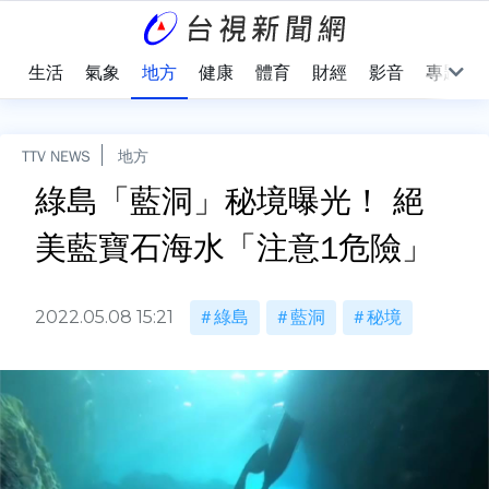
樂
生活
氣象
地方
健康
體育
財經
影音
專題
TTV NEWS
地方
綠島「藍洞」秘境曝光！ 絕
美藍寶石海水「注意1危險」
2022.05.08 15:21
綠島
藍洞
秘境