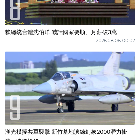
賴總統合體沈伯洋 喊話國家要順、月薪破3萬
2026.08.08 00:02
漢光模擬共軍襲擊 新竹基地演練幻象2000潛力掛