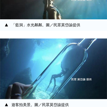
「藍洞」水光粼粼。圖／民眾莫岱諭提供
遊客拍美景。圖／民眾莫岱諭提供