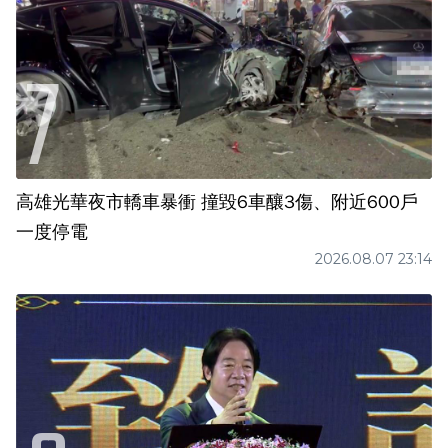
高雄光華夜市轎車暴衝 撞毀6車釀3傷、附近600戶
一度停電
2026.08.07 23:14