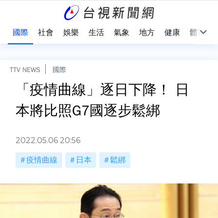
治
國際
社會
娛樂
生活
氣象
地方
健康
體育
TTV NEWS
國際
「疫情曲線」逐日下降！ 日
本將比照G7國逐步鬆綁
2022.05.06 20:56
疫情曲線
日本
鬆綁