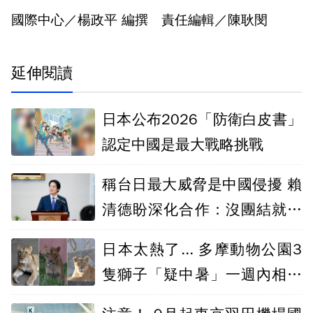
國際中心／楊政平 編撰 責任編輯／陳耿閔
延伸閱讀
日本公布2026「防衛白皮書」
認定中國是最大戰略挑戰
稱台日最大威脅是中國侵擾 賴
清德盼深化合作：沒團結就沒
自由
日本太熱了... 多摩動物公園3
隻獅子「疑中暑」一週內相繼
死亡