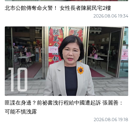
北市公館傳奪命火警！ 女性長者陳屍民宅2樓
2026.08.06 19:34
匪諜在身邊？前祕書洩行程給中國遭起訴 張麗善：
可能不慎洩露
2026.08.06 19:18