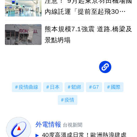
注意！ 9月起東京羽田機場國
內線託運「提前至起飛30分鐘
截止」
熊本規模7.1強震 道路.橋梁及
景點坍塌
疫情曲線
日本
鬆綁
G7
國際
疫情
外電情報
台視新聞
40度高溫成日常！歐洲熱浪肆虐