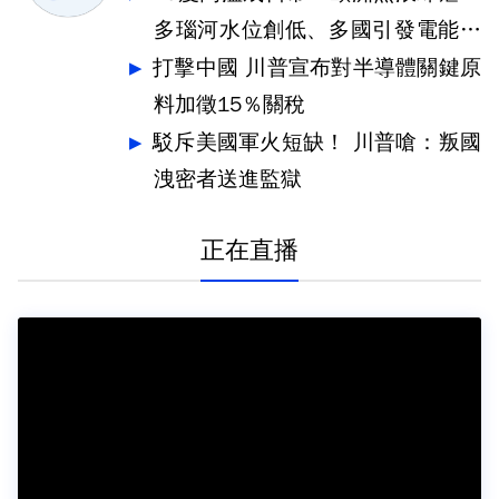
多瑙河水位創低、多國引發電能危
機
打擊中國 川普宣布對半導體關鍵原
料加徵15％關稅
駁斥美國軍火短缺！ 川普嗆：叛國
洩密者送進監獄
正在直播