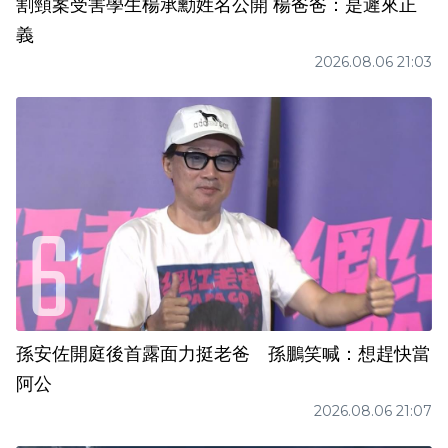
割頸案受害學生楊承勳姓名公開 楊爸爸：是遲來正
義
2026.08.06 21:03
孫安佐開庭後首露面力挺老爸 孫鵬笑喊：想趕快當
阿公
2026.08.06 21:07