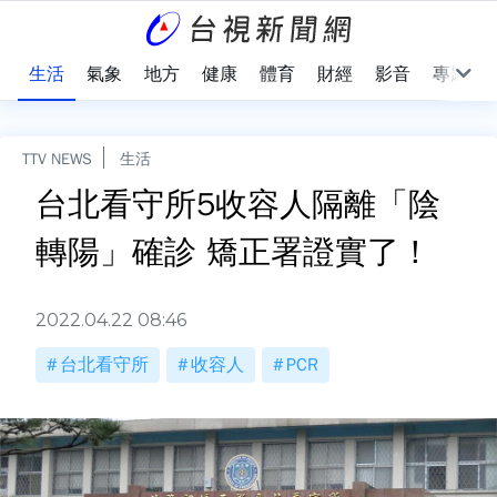
樂
生活
氣象
地方
健康
體育
財經
影音
專題
TTV NEWS
生活
台北看守所5收容人隔離「陰
轉陽」確診 矯正署證實了！
2022.04.22 08:46
台北看守所
收容人
PCR