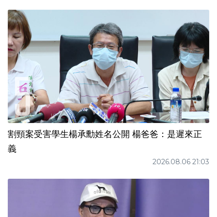
割頸案受害學生楊承勳姓名公開 楊爸爸：是遲來正
義
2026.08.06 21:03