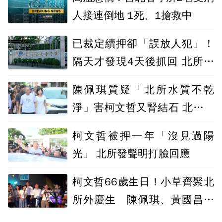
人接連倒地 1死、1搶救中
已裁定續押卻「誤放人犯」！
隔天才發現4天後抓回 北所大
出包致歉
陳佩琪質疑「北所水質不乾
淨」害柯文哲又腎結石 北所回
應了！
柯文哲被押一年「沒見過陽
光」 北所發聲明打臉回應
柯文哲66歲生日！小草齊聚北
所外慶生 陳佩琪、黃國昌皆
到場