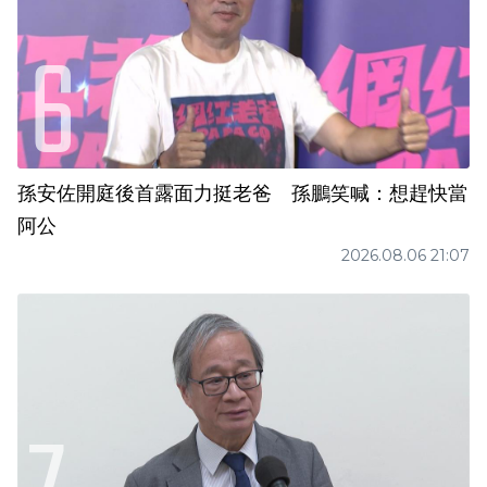
孫安佐開庭後首露面力挺老爸 孫鵬笑喊：想趕快當
阿公
2026.08.06 21:07