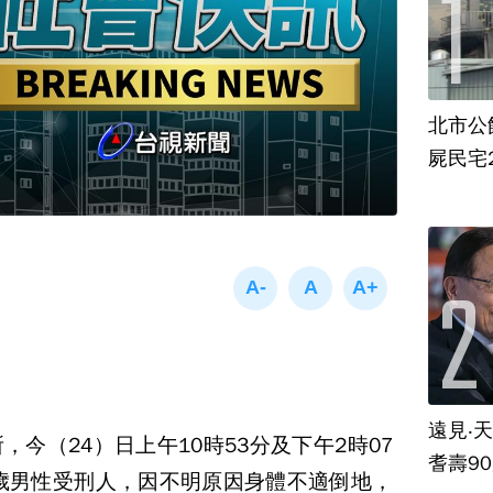
北市公
屍民宅
遠見‧
今（24）日上午10時53分及下午2時07
耆壽9
0歲男性受刑人，因不明原因身體不適倒地，