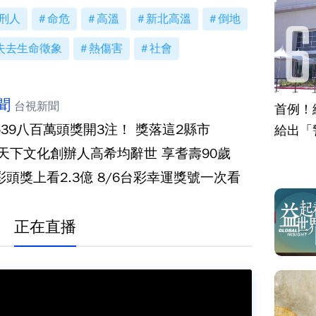
刑人
命危
高溫
新北高溫
倒地
失去生命徵象
熱傷害
社會
聞
台視新聞
首例！
539八百萬頭獎開3注！ 獎落這2縣市
給出「
‧天下文化創辦人高希均辭世 享耆壽90歲
彩頭獎上看2.3億 8/6台彩幸運獎號一次看
正在直播