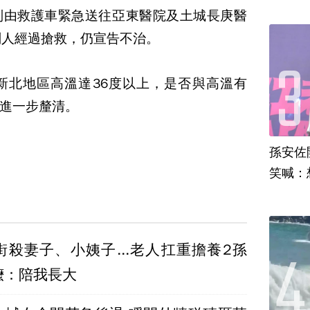
別由救護車緊急送往亞東醫院及土城長庚醫
刑人經過搶救，仍宣告不治。
新北地區高溫達36度以上，是否與高溫有
進一步釐清。
孫安佐
笑喊：
街殺妻子、小姨子...老人扛重擔養2孫
嬤：陪我長大