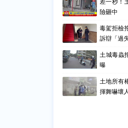
差一秒！
險砸中
毒駕拒檢
訴辯「過
土城毒蟲
曝
土地所有
揮舞嚇壞