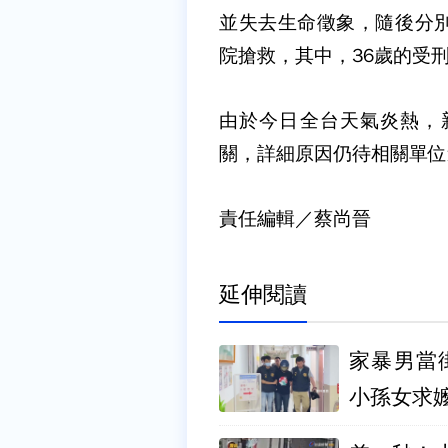
並失去生命徵象，隨後分
院搶救，其中，36歲的受
由於今日全台天氣炎熱，
關，詳細原因仍待相關單位
責任編輯／蔡尚晉
延伸閱讀
家暴男當
小孫女求