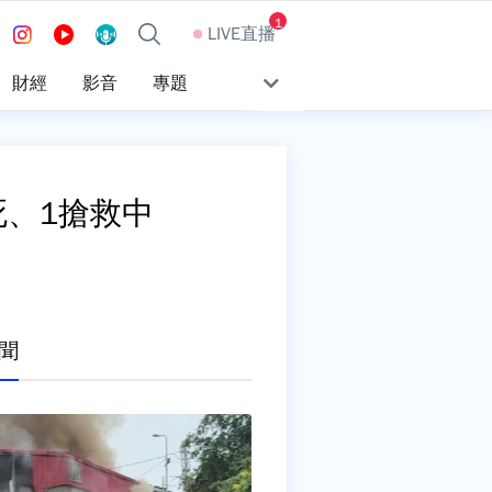
1
LIVE直播
財經
影音
專題
死、1搶救中
聞