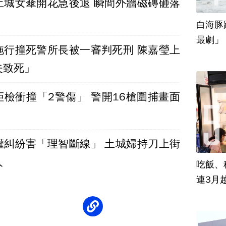
土城女傘開花急後退 瞬間外牆磁磚砸落
白海豚
最劇」
拖行撞死警所長被一審判死刑 陳嘉瑩上
失致死」
拒檢衝撞「2警傷」 警開16槍圍捕畫面
權糾紛害「理智斷線」 土城婦持刀上街
人
吃飯、租
連3月