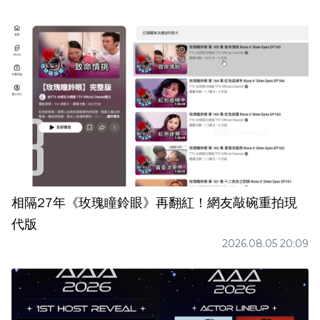
相隔27年《玫瑰瞳鈴眼》再翻紅！網友敲碗重拍現
代版
2026.08.05 20:09