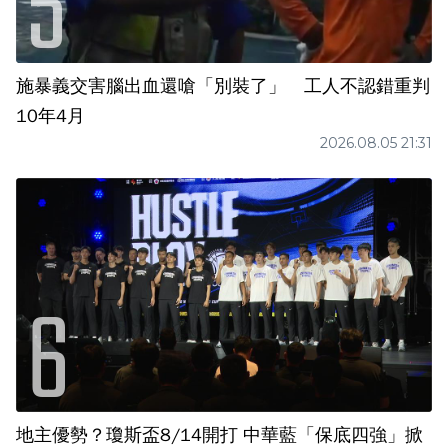
施暴義交害腦出血還嗆「別裝了」 工人不認錯重判
10年4月
2026.08.05 21:31
地主優勢？瓊斯盃8/14開打 中華藍「保底四強」掀