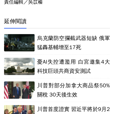
責任編輯／吳苡榛
延伸閱讀
烏克蘭防空攔截武器短缺 俄軍
猛轟基輔增至17死
憂AI失控遭濫用 白宮邀集4大
科技巨頭共商資安測試
川普對部分加拿大商品祭50%
關稅 30天後生效
川普首度證實 習近平將於9月2