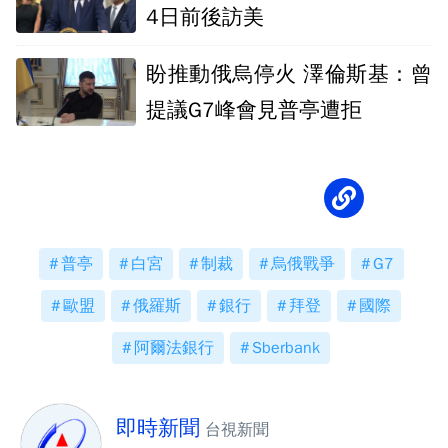
4日前後訪美
盼推動俄烏停火 澤倫斯基：曾
提議G7峰會見普亭遭拒
普亭
白宮
制裁
烏俄戰爭
G7
歐盟
俄羅斯
銀行
拜登
國際
阿爾法銀行
Sberbank
即時新聞
台視新聞