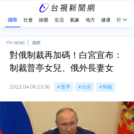
治
國際
社會
娛樂
生活
氣象
地方
健康
體育
TTV NEWS
國際
對俄制裁再加碼！白宮宣布：
制裁普亭女兒、俄外長妻女
2022.04.06 23:36
普亭
白宮
制裁