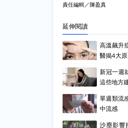
責任編輯／陳盈真
延伸閱讀
高溫飆升
醫揭4大原
新冠一週
這些地方
單週類流感
中流感
沙塵影響