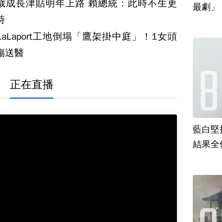
18歲成長津貼明年上路 賴總統：此時不生更
最劇」
時
LaLaport工地倒塌「鷹架掛中庭」！1女頭
傷送醫
正在直播
藍白堅
結果全