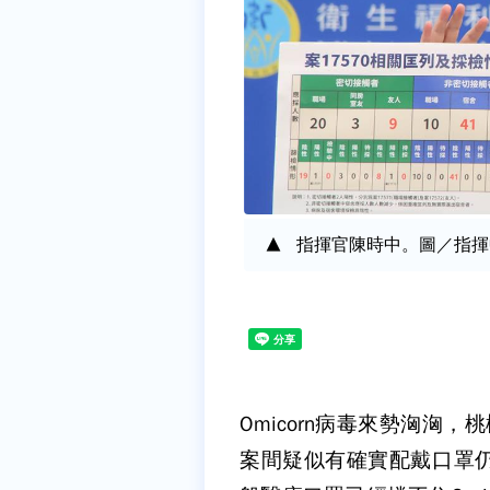
指揮官陳時中。圖／指揮
Omicorn病毒來勢洶洶，
案間疑似有確實配戴口罩