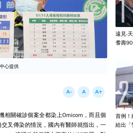
遠見‧
耆壽9
中心提供
桃機相關確診個案全都染上Omicorn，而且個
首例！
仍交叉傳染的情況，國內有醫師就指出，一
給出「