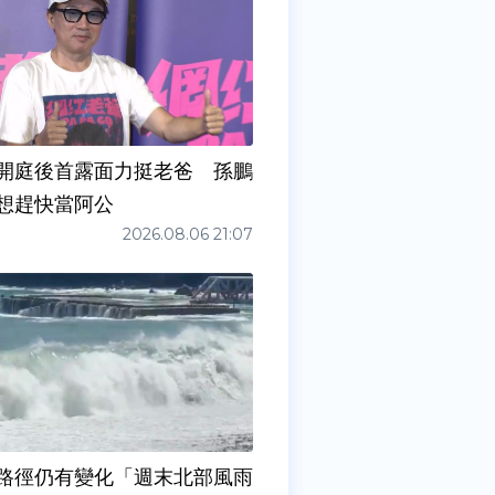
開庭後首露面力挺老爸 孫鵬
想趕快當阿公
2026.08.06 21:07
路徑仍有變化「週末北部風雨