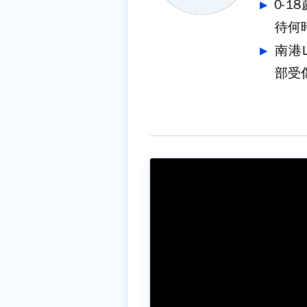
0-
待何
南港
部受