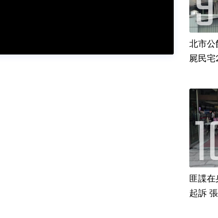
北市公
屍民宅
匪諜在
起訴 