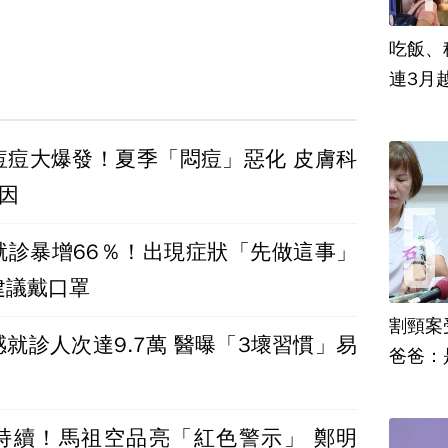
吃飯、租
連3月
痘痘大爆發！夏季「悶痘」惡化 皮膚科
因
就診暴增66％！出現症狀「先做這事」
建議戴口罩
割頸案
就診人次達9.7萬 醫曝「3壞習慣」易
爸爸：
持續！馬祖空品亮「紅色警示」 鄭明