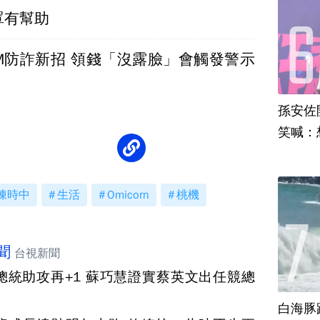
罩有幫助
TM防詐新招 領錢「沒露臉」會觸發警示
孫安佐
笑喊：
陳時中
生活
Omicorn
桃機
聞
台視新聞
總統助攻再+1 蘇巧慧證實蔡英文出任競總
白海豚