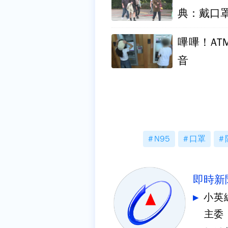
典：戴口
嗶嗶！A
音
N95
口罩
即時新
小英
主委