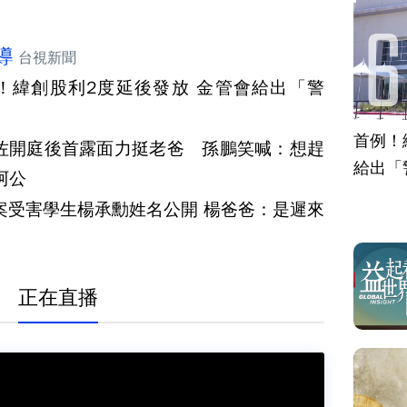
導
台視新聞
！緯創股利2度延後發放 金管會給出「警
首例！
佐開庭後首露面力挺老爸 孫鵬笑喊：想趕
給出「
阿公
案受害學生楊承勳姓名公開 楊爸爸：是遲來
正在直播