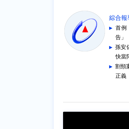
綜合報
首例
告」
孫安
快當
割頸
正義