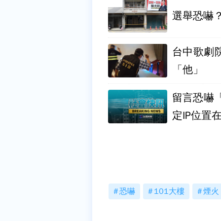
選舉恐嚇
台中歌劇
「他」
留言恐嚇
定IP位置
恐嚇
101大樓
煙火