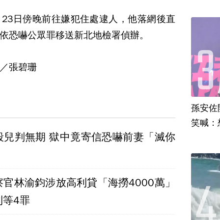
23日傍晚前往嫌犯住處逮人，他落網後直
依恐嚇公眾罪移送新北地檢署偵辦。
／張碧珊
孫安佐
笑喊：
殺兒判無期 獄中竟寄信恐嚇前妻「滅你
察官林渝鈞涉放高利貸「海撈4000萬」
利等4罪