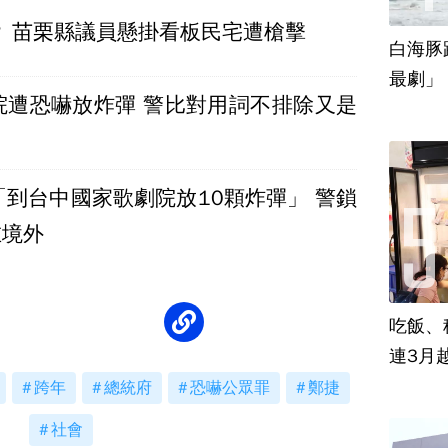
？ 苗栗縣議員懸掛看板民宅遭槍擊
白海豚
最劇」
院遭恐嚇放炸彈 警比對用詞不排除又是
「到台中國家歌劇院放10顆炸彈」 警鎖
在境外
吃飯、租
連3月
跨年
總統府
恐嚇公眾罪
鄭捷
社會