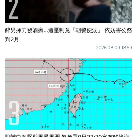
醉男揮刀發酒瘋...遭壓制竟「朝警便溺」 依妨害公務
判2月
2026.08.09 18:59