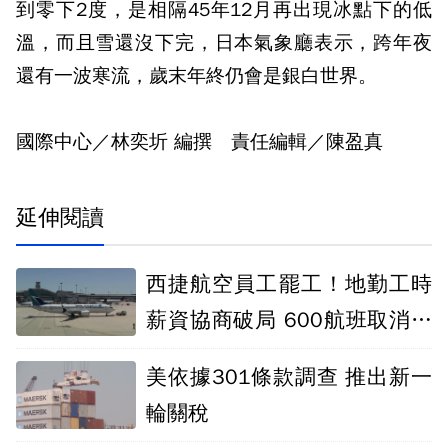
到零下2度，是相隔45年12月再出現冰點下的低
溫，而且雪還沒下完，日本氣象廳表示，跨年夜
還有一波寒流，歲末年終仍會是銀白世界。
國際中心／林奕圻 編撰 責任編輯／陳盈真
延伸閱讀
西捷航空員工罷工！地勤工時
薪資協商破局 600航班取消影
響25萬人
美依據301條款調查 推出新一
輪關稅