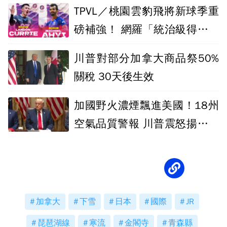
TPVL／桃園雲豹飛將新球季重
磅補強！ 網羅「統治級得分機
器」
川普對部分加拿大商品祭50%
關稅 30天後生效
加國野火濃煙飄進美國！18州
空氣品質警報 川普震怒揚言加
徵關稅
加拿大
下雪
日本
國際
JR
琵琶湖線
寒流
金閣寺
青森縣