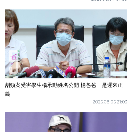
割頸案受害學生楊承勳姓名公開 楊爸爸：是遲來正
義
2026.08.06 21:03