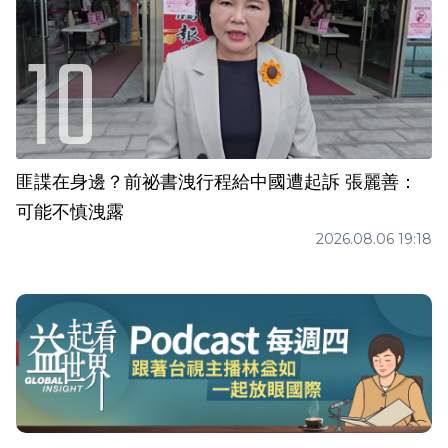
匪諜在身邊？前祕書洩行程給中國遭起訴 張麗善：
可能不慎洩露
2026.08.06 19:18