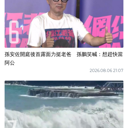
孫安佐開庭後首露面力挺老爸 孫鵬笑喊：想趕快當
阿公
2026.08.06 21:07