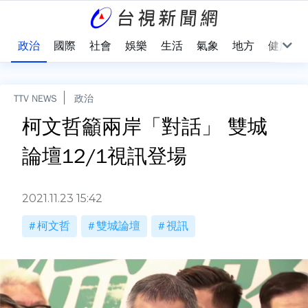
點
政治
國際
社會
娛樂
生活
氣象
地方
健康
TTV NEWS
政治
柯文哲籲兩岸「對話」 雙城
論壇12/1視訊登場
2021.11.23 15:42
柯文哲
雙城論壇
視訊