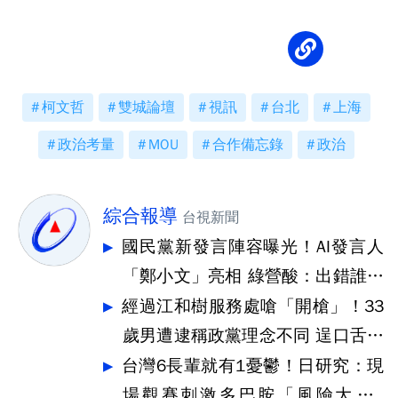
黨回應了
柯文哲
雙城論壇
視訊
台北
上海
政治考量
MOU
合作備忘錄
政治
綜合報導
台視新聞
國民黨新發言陣容曝光！AI發言人
「鄭小文」亮相 綠營酸：出錯誰負
責
經過江和樹服務處嗆「開槍」！33
歲男遭逮稱政黨理念不同 逞口舌之
快
台灣6長輩就有1憂鬱！日研究：現
場觀賽刺激多巴胺「風險大降3