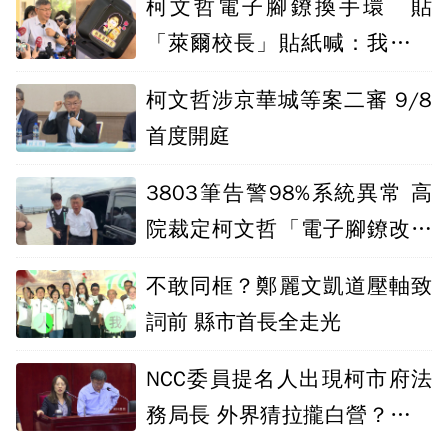
柯文哲電子腳鐐換手環 貼
「萊爾校長」貼紙喊：我又不
會逃亡
柯文哲涉京華城等案二審 9/8
首度開庭
3803筆告警98%系統異常 高
院裁定柯文哲「電子腳鐐改手
環」
不敢同框？鄭麗文凱道壓軸致
詞前 縣市首長全走光
NCC委員提名人出現柯市府法
務局長 外界猜拉攏白營？民眾