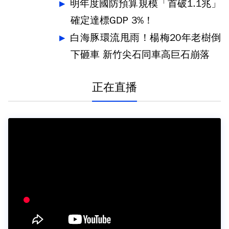
明年度國防預算規模「首破1.1兆」
確定達標GDP 3%！
白海豚環流甩雨！楊梅20年老樹倒
下砸車 新竹尖石同車高巨石崩落
正在直播