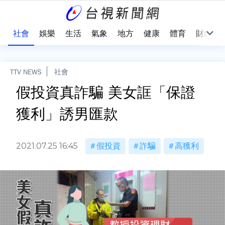
際
社會
娛樂
生活
氣象
地方
健康
體育
財經
TTV NEWS
社會
假投資真詐騙 美女誆「保證
獲利」誘男匯款
2021.07.25 16:45
假投資
詐騙
高獲利