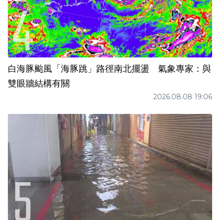
白海豚颱風「海豚跳」路徑南北擺盪 氣象專家：與
雙眼牆結構有關
2026.08.08 19:06