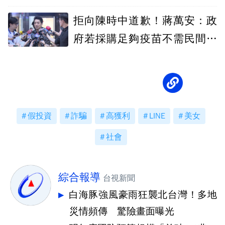
物武器
拒向陳時中道歉！蔣萬安：政
府若採購足夠疫苗不需民間出
力
假投資
詐騙
高獲利
LINE
美女
社會
綜合報導
台視新聞
白海豚強風豪雨狂襲北台灣！多地
災情頻傳 驚險畫面曝光