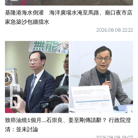
基隆港海水倒灌 海洋廣場水淹至馬路、廟口夜市店
家急築沙包牆擋水
2026.08.08 22:22
致癌油燒1個月...石崇良、姜至剛傳請辭？ 行政院澄
清：並未討論
2026.08.08 19:07