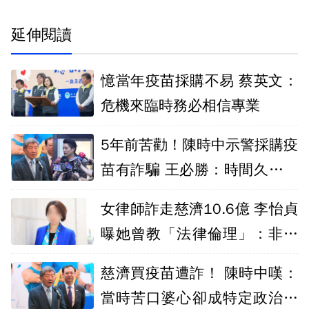
延伸閱讀
憶當年疫苗採購不易 蔡英文：
危機來臨時務必相信專業
5年前苦勸！陳時中示警採購疫
苗有詐騙 王必勝：時間久看出
睿智
女律師詐走慈濟10.6億 李怡貞
曝她曾教「法律倫理」：非常
諷刺
慈濟買疫苗遭詐！ 陳時中嘆：
當時苦口婆心卻成特定政治人