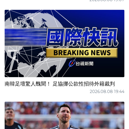
南韓足壇驚人醜聞！ 足協挪公款性招待外籍裁判
2026.08.08 19:44