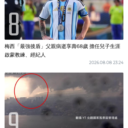
梅西「最強後盾」父親病逝享壽68歲 擔任兒子生涯
啟蒙教練、經紀人
2026.08.08 23:24