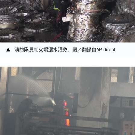
消防隊員朝火場灑水灌救。圖／翻攝自AP direct