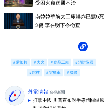
受困火窟送醫不治
南韓韓華航太工廠爆炸已釀5死
2傷 李在明下令徹查
孟加拉
大火
食品工廠
消防隊員
跳樓
雲梯車
國際
外電情報
台視新聞
打擊中國 川普宣布對半導體關鍵原