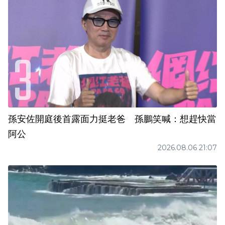
孫安佐開庭後首露面力挺老爸 孫鵬笑喊：想趕快當
阿公
2026.08.06 21:07