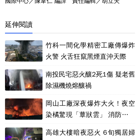
國際中心／陳韋仁 編譯 責任編輯／胡立夫
延伸閱讀
竹科一間化學精密工廠傳爆炸
火警 火舌狂竄黑煙直沖天際
南投民宅惡火釀2死1傷 疑老舊
除濕機燒熔釀禍
岡山工廠深夜爆炸大火！夜空
染橘驚現「蕈狀雲」 消防漏夜
搶救滅火
高雄大樓暗夜惡火 6旬獨居婦