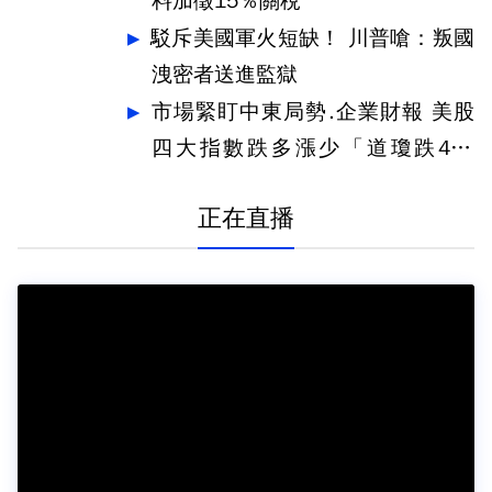
料加徵15％關稅
駁斥美國軍火短缺！ 川普嗆：叛國
洩密者送進監獄
市場緊盯中東局勢.企業財報 美股
四大指數跌多漲少「道瓊跌464
點」
正在直播