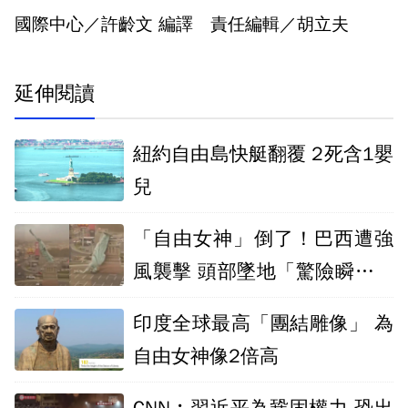
國際中心／許齡文 編譯 責任編輯／胡立夫
延伸閱讀
紐約自由島快艇翻覆 2死含1嬰
兒
「自由女神」倒了！巴西遭強
風襲擊 頭部墜地「驚險瞬間曝
光」
印度全球最高「團結雕像」 為
自由女神像2倍高