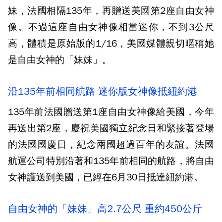
妹，法國相隔135年，再贈送美國第2座自由女神
像。不過這座自由女神像相當迷你，不到3公尺
高，體積是原始版的1/16，美國媒體親切暱稱她
是自由女神的「妹妹」。
沿135年前相同航路 迷你版女神像抵紐約港
135年前法國贈送第1座自由女神像給美國，今年
再送出第2座，慶祝美國獨立紀念日和緊接著登場
的法國國慶日，紀念兩國超過百年的友誼。法國
航運公司特別沿著和135年前相同的航路，將自由
女神護送到美國，已經在6月30日抵達紐約港。
自由女神的「妹妹」高2.7公尺 重約450公斤