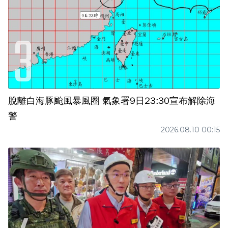
脫離白海豚颱風暴風圈 氣象署9日23:30宣布解除海
警
2026.08.10 00:15