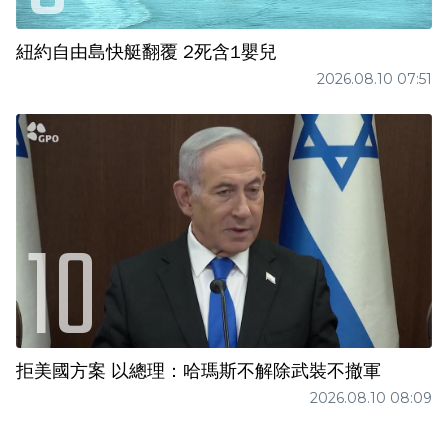
紐約自由島快艇翻覆 2死含1嬰兒
2026.08.10 07:51
拒美國方案 以總理：哈瑪斯不解除武裝不撤軍
2026.08.10 08:09