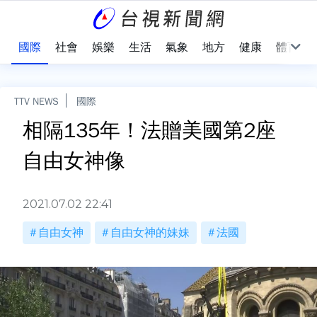
治
國際
社會
娛樂
生活
氣象
地方
健康
體育
TTV NEWS
國際
相隔135年！法贈美國第2座
自由女神像
2021.07.02 22:41
自由女神
自由女神的妹妹
法國