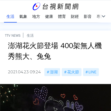
樂
生活
氣象
地方
健康
體育
財經
影音
專題
TTV NEWS
生活
澎湖花火節登場 400架無人機
秀熊大、兔兔
2021.04.23 09:24
澎湖
花火節
LINE