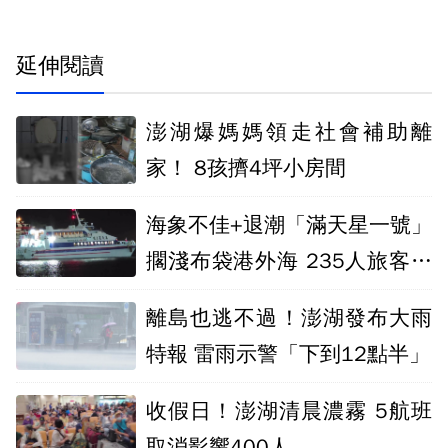
延伸閱讀
澎湖爆媽媽領走社會補助離
家！ 8孩擠4坪小房間
海象不佳+退潮「滿天星一號」
擱淺布袋港外海 235人旅客平
安獲救
離島也逃不過！澎湖發布大雨
特報 雷雨示警「下到12點半」
收假日！澎湖清晨濃霧 5航班
取消影響400人