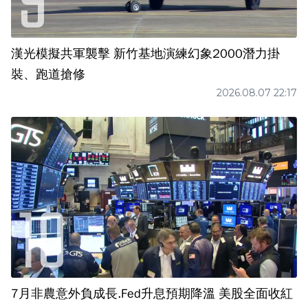
漢光模擬共軍襲擊 新竹基地演練幻象2000潛力掛
裝、跑道搶修
2026.08.07 22:17
7月非農意外負成長.Fed升息預期降溫 美股全面收紅