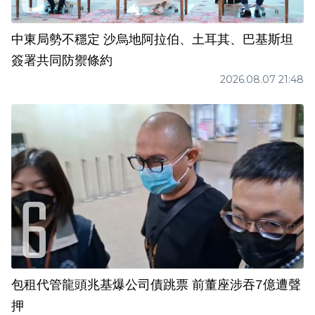
中東局勢不穩定 沙烏地阿拉伯、土耳其、巴基斯坦
簽署共同防禦條約
2026.08.07 21:48
包租代管龍頭兆基爆公司債跳票 前董座涉吞7億遭聲
押