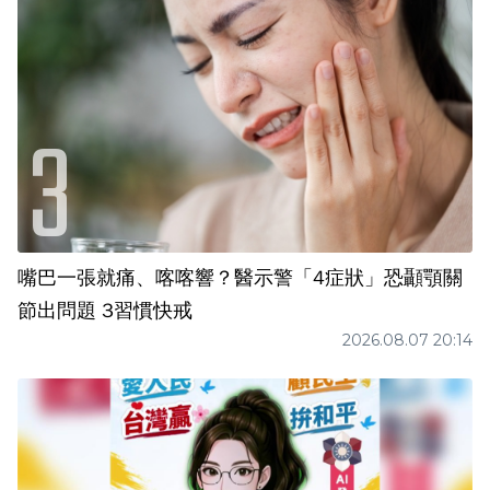
嘴巴一張就痛、喀喀響？醫示警「4症狀」恐顳顎關
節出問題 3習慣快戒
2026.08.07 20:14