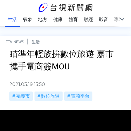
樂
生活
氣象
地方
健康
體育
財經
影音
專題
TTV NEWS
生活
瞄準年輕族拚數位旅遊 嘉市
攜手電商簽MOU
2021.03.19 15:50
嘉義市
數位旅遊
電商平台