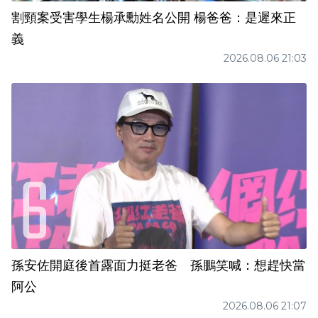
割頸案受害學生楊承勳姓名公開 楊爸爸：是遲來正
義
2026.08.06 21:03
孫安佐開庭後首露面力挺老爸 孫鵬笑喊：想趕快當
阿公
2026.08.06 21:07