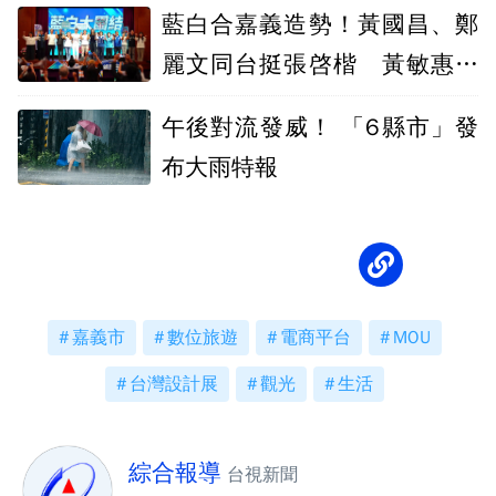
藍白合嘉義造勢！黃國昌、鄭
麗文同台挺張啓楷 黃敏惠送
國旗力挺
午後對流發威！ 「6縣市」發
布大雨特報
嘉義市
數位旅遊
電商平台
MOU
台灣設計展
觀光
生活
綜合報導
台視新聞