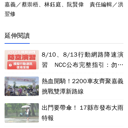
嘉義／蔡崇梧、林鈺庭、阮賢偉 責任編輯／洪
翌修
延伸閱讀
8/10、8/13行動網路降速演
習 NCC公布完整指引：勿處
理重要工作
熱血開騎！2200車友齊聚嘉義
挑戰雙潭新路線
出門要帶傘！ 17縣市發布大雨
特報