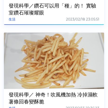
發現科學／鑽石可以用「種」的！ 實驗
室鑽石璀璨耀眼
2023/02/18 23:05:51
生活
發現科學／ 神奇！吹風機加熱 冷掉濕軟
薯條回春變酥脆