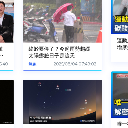
運動
增摩
擁
終於要停了？今起雨勢趨緩
台
太陽露臉日子是這天
6:40
2025/08/04 07:49:02
氣象
唯一