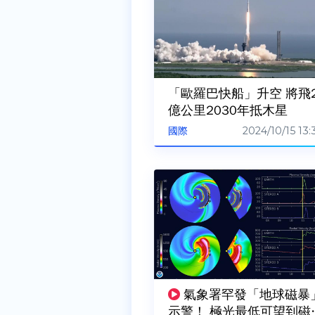
「歐羅巴快船」升空 將飛2
億公里2030年抵木星
2024/10/15 13:
國際
氣象署罕發「地球磁暴
示警！ 極光最低可望到磁