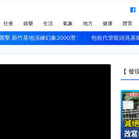
社會
娛樂
生活
氣象
地方
健康
體育
襲擊 新竹基地演練幻象2000潛力掛裝、跑道搶修
包租代管龍頭兆基
【 發