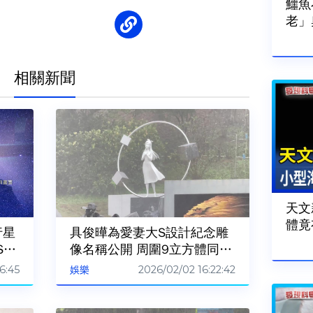
鱷魚
老」
相關新聞
天文
體竟
行星
具俊曄為愛妻大S設計紀念雕
S：
像名稱公開 周圍9立方體同行
星般藏愛意
6:45
2026/02/02 16:22:42
娛樂