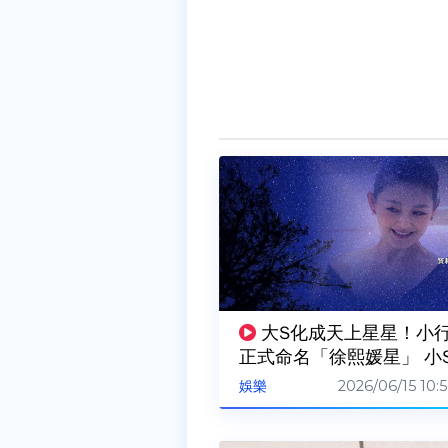
大S化成天上星星！小
正式命名「徐熙媛星」 小
照亮我所有黑暗
2026/06/15 10:5
娛樂