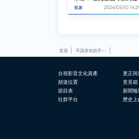
5度
2024/05/10 14:2
氣象
首頁
不該存在的不尋常行星 挑戰現有行星形成理論【發現科學】
台視影音文化資產
更正與
頻道位置
意見箱
節目表
新聞報
社群平台
歷史上