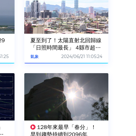
9
夏至到了！太陽直射北回歸線
「日照時間最長」 4縣市超過
13小時
31:25
2024/06/21 11:05:24
氣象
」
128年來最早「春分」！
緯4
早到趨勢持續到2096年