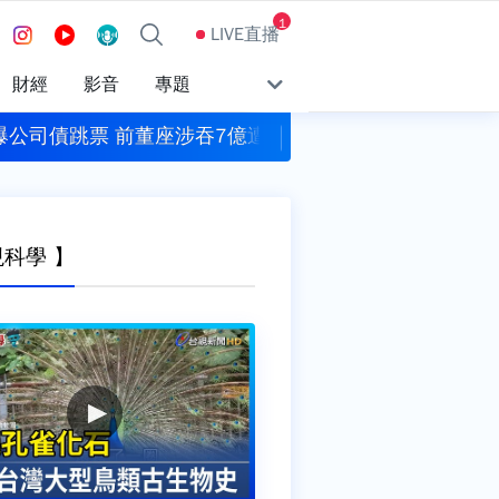
1
LIVE直播
財經
影音
專題
爆公司債跳票 前董座涉吞7億遭聲押
翰霖公司自主通報苦
現科學 】