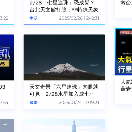
」
2/28「七星連珠」恐成災？
救命
台北天文館打臉：非特殊天象
3:22
2025/02/26 16:42:31
生活
大氣
03
天文奇景「六星連珠」肉眼就
蓋岩
可見 2/28水星加入成七星
連珠！
7:54
2025/01/24 17:09:31
國際