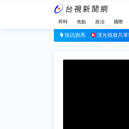
即時
焦點
政治
國際
約
開4注獎落這4縣市！ 每人抱走6百萬元
快訊跑馬
漢光模擬共軍