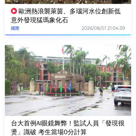
歐洲熱浪襲萊茵、多瑙河水位創新低
意外發現猛瑪象化石
2026/08/01 21:04:39
國際
台大首例AI眼鏡舞弊！監試人員「發現很
燙」識破 考生當場0分計算