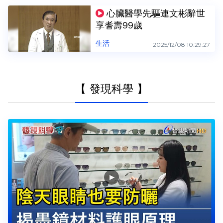
心臟醫學先驅連文彬辭世
享耆壽99歲
生活
2025/12/08 10:29:27
【 發現科學 】