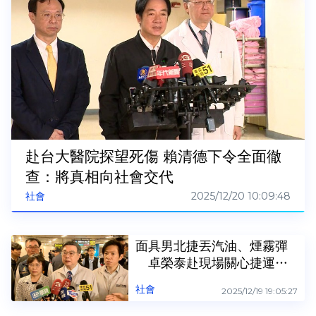
赴台大醫院探望死傷 賴清德下令全面徹
查：將真相向社會交代
2025/12/20 10:09:48
社會
面具男北捷丟汽油、煙霧彈
卓榮泰赴現場關心捷運提
高戒備
社會
2025/12/19 19:05:27