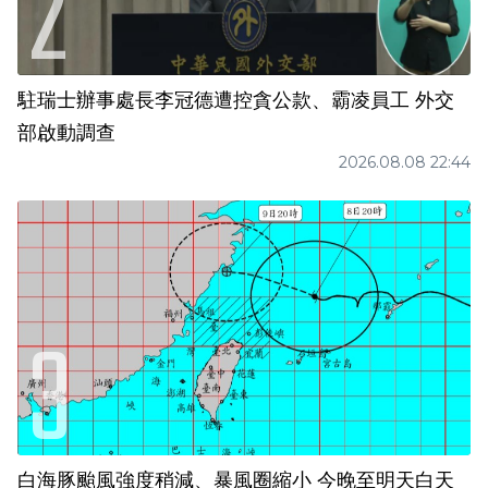
駐瑞士辦事處長李冠德遭控貪公款、霸凌員工 外交
部啟動調查
2026.08.08 22:44
白海豚颱風強度稍減、暴風圈縮小 今晚至明天白天