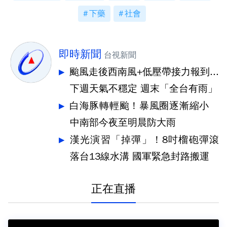
下藥
社會
即時新聞
台視新聞
颱風走後西南風+低壓帶接力報到...
下週天氣不穩定 週末「全台有雨」
白海豚轉輕颱！暴風圈逐漸縮小
中南部今夜至明晨防大雨
漢光演習「掉彈」！8吋榴砲彈滾
落台13線水溝 國軍緊急封路搬運
正在直播