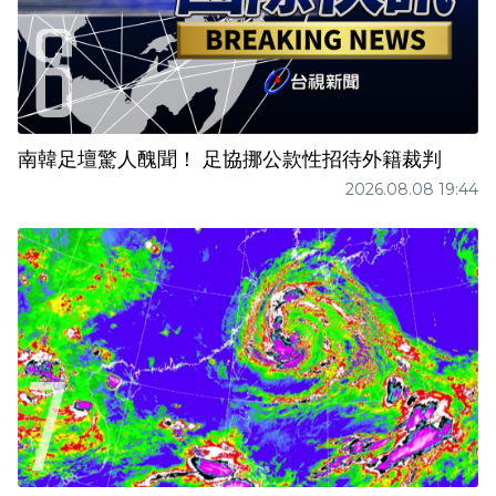
南韓足壇驚人醜聞！ 足協挪公款性招待外籍裁判
2026.08.08 19:44