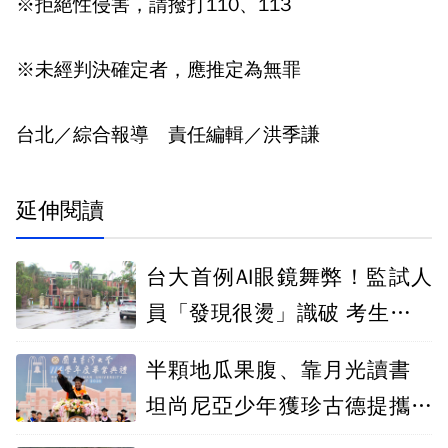
※拒絕性侵害，請撥打110、113
※未經判決確定者，應推定為無罪
台北／綜合報導 責任編輯／洪季謙
延伸閱讀
台大首例AI眼鏡舞弊！監試人
員「發現很燙」識破 考生當場
0分計算
半顆地瓜果腹、靠月光讀書
坦尚尼亞少年獲珍古德提攜拚
成台大博士