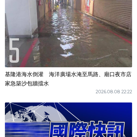
基隆港海水倒灌 海洋廣場水淹至馬路、廟口夜市店
家急築沙包牆擋水
2026.08.08 22:22