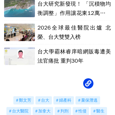
台大研究新發現！ 「沉積物均
衡調整」作用讓花東12萬年長
高半座101
2026全球最佳醫院出爐 北
榮、台大雙雙入榜
台大學霸林睿庠暗網販毒遭美
法官痛批 重判30年
鄭文芳
台大
婦產科
棄保潛逃
台大醫院
加拿大
判刑
性侵
醫生