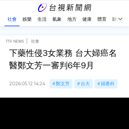
際
社會
娛樂
生活
氣象
地方
健康
體育
財經
TTV NEWS
社會
下藥性侵3女業務 台大婦癌名
醫鄭文芳一審判6年9月
2026.05.12 14:24
鄭文芳
台大
婦產科