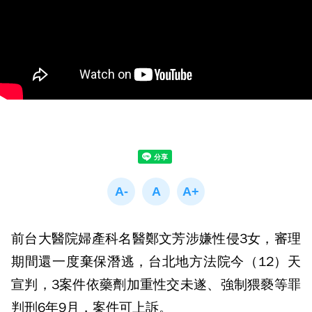
前台大醫院婦產科名醫鄭文芳涉嫌性侵3女，審理
期間還一度棄保潛逃，台北地方法院今（12）天
宣判，3案件依藥劑加重性交未遂、強制猥褻等罪
判刑6年9月，案件可上訴。