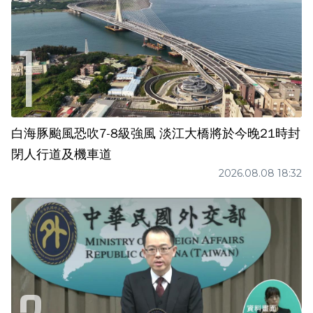
白海豚颱風恐吹7-8級強風 淡江大橋將於今晚21時封
閉人行道及機車道
2026.08.08 18:32