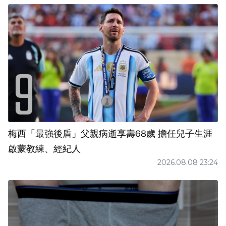
梅西「最強後盾」父親病逝享壽68歲 擔任兒子生涯
啟蒙教練、經紀人
2026.08.08 23:24