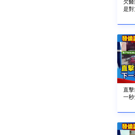
欠醫
是對
260
直擊
一秒
202