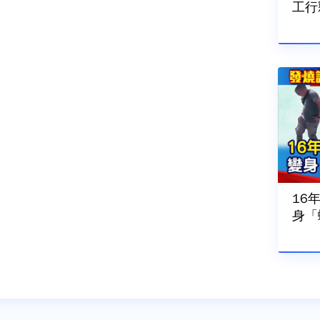
工行
202
16
身「
題】-