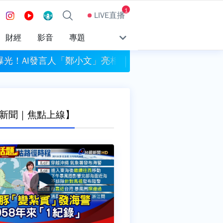
1
LIVE直播
財經
影音
專題
快
光！AI發言人「鄭小文」亮相 綠營酸：出錯誰負責
桃園平鎮8旬翁暴
新聞｜焦點上線】