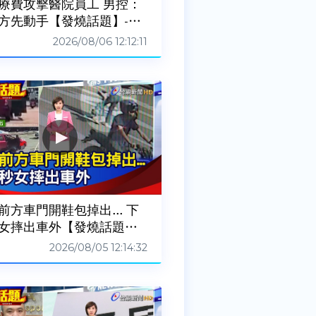
療費攻擊醫院員工 男控：
方先動手【發燒話題】-20
806
2026/08/06 12:12:11
前方車門開鞋包掉出... 下
女摔出車外【發燒話題】-
60805
2026/08/05 12:14:32