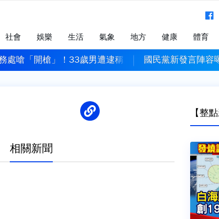
社會
娛樂
生活
氣象
地方
健康
體育
務處嗆「開槍」！33歲男遭逮稱政黨理念不同 逞口舌之
國民黨新發言陣容曝
【整點
相關新聞