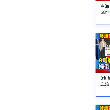
白海
58
題】-
8旬
血泊
題】-