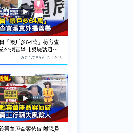
員「帳戶多64萬」檢方查
意外揭善舉【發燒話題】-
60805
2026/08/05 12:13:35
鎢業董座命案偵破 離職員