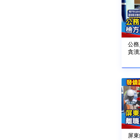
公務
貪瀆
202
屏東