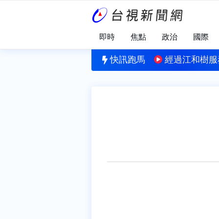
即時
焦點
政治
國際
」
約「三峽河戲水」 1人溺水搶救不治
快訊跑馬
經過江和樹服