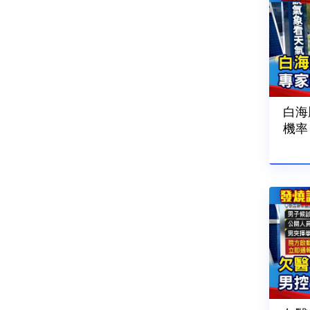
白海
機率